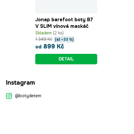
Jonap barefoot boty B7
V SLIM vínová maskáč
Skladem
(2 ks)
1 349 Kč
(až –33 %)
899 Kč
od
DETAIL
Z
Instagram
á
p
@botydetem
a
t
í