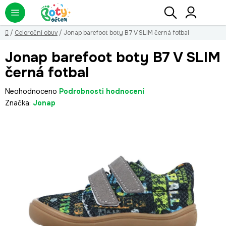
Přejít
Hledat
NÁ
KO
na
obsah
Domů
/
Celoroční obuv
/
Jonap barefoot boty B7 V SLIM černá fotbal
Jonap barefoot boty B7 V SLIM
černá fotbal
Průměrné
Neohodnoceno
Podrobnosti hodnocení
hodnocení
Značka:
Jonap
produktu
je
0,0
z
5
hvězdiček.