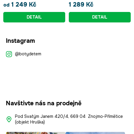
1 249 Kč
1 289 Kč
od
DETAIL
DETAIL
Z
Instagram
á
p
@botydetem
a
t
í
Navštivte nás na prodejně
Pod Svatým Janem 420/4, 669 04 Znojmo-Přímětice
(objekt Hruška)