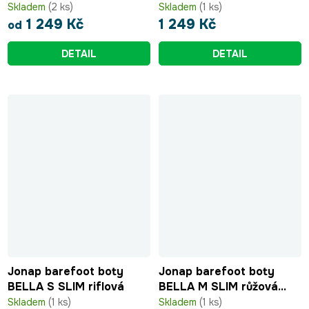
černorůžová srdce
Skladem
(2 ks)
Skladem
(1 ks)
1 249 Kč
1 249 Kč
od
DETAIL
DETAIL
Jonap barefoot boty
Jonap barefoot boty
BELLA S SLIM riflová
BELLA M SLIM růžová
devon
Skladem
(1 ks)
Skladem
(1 ks)