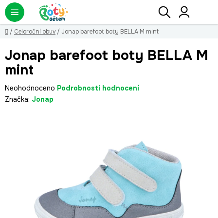
Přejít
Hledat
NÁ
KO
na
obsah
Domů
/
Celoroční obuv
/
Jonap barefoot boty BELLA M mint
Jonap barefoot boty BELLA M
mint
Průměrné
Neohodnoceno
Podrobnosti hodnocení
hodnocení
Značka:
Jonap
produktu
je
0,0
z
5
hvězdiček.