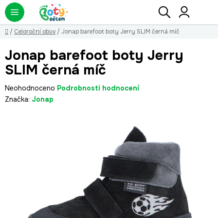
Přejít
Hledat
NÁ
KO
na
obsah
Domů
/
Celoroční obuv
/
Jonap barefoot boty Jerry SLIM černá míč
Jonap barefoot boty Jerry
SLIM černá míč
Průměrné
Neohodnoceno
Podrobnosti hodnocení
hodnocení
Značka:
Jonap
produktu
je
0,0
z
5
hvězdiček.