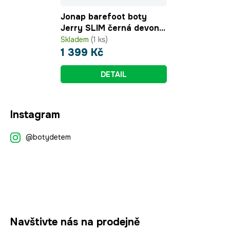
Jonap barefoot boty
Jerry SLIM černá devon
srdce
Skladem
(1 ks)
1 399 Kč
DETAIL
Z
Instagram
á
p
@botydetem
a
t
í
Navštivte nás na prodejně