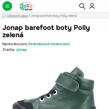
Přejít
Hledat
NÁ
KO
na
obsah
Domů
/
Celoroční obuv
/
Jonap barefoot boty Polly zelená
Jonap barefoot boty Polly
zelená
Průměrné
Neohodnoceno
Podrobnosti hodnocení
hodnocení
Značka:
Jonap
produktu
je
0,0
z
5
hvězdiček.