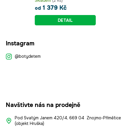
Skladem
(2 ks)
1 379 Kč
od
DETAIL
Z
Instagram
á
p
@botydetem
a
t
í
Navštivte nás na prodejně
Pod Svatým Janem 420/4, 669 04 Znojmo-Přímětice
(objekt Hruška)