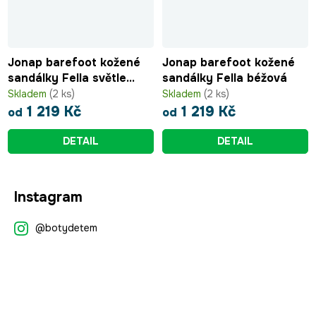
Jonap barefoot kožené
Jonap barefoot kožené
sandálky Fella světle
sandálky Fella béžová
modrá
Skladem
(2 ks)
Skladem
(2 ks)
1 219 Kč
1 219 Kč
od
od
DETAIL
DETAIL
Z
Instagram
á
p
@botydetem
a
t
í