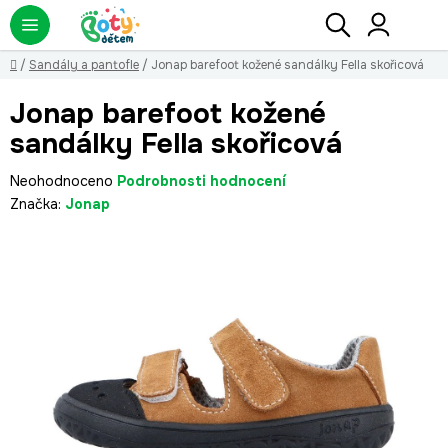
Přejít
Hledat
NÁ
KO
na
obsah
Domů
/
Sandály a pantofle
/
Jonap barefoot kožené sandálky Fella skořicová
Jonap barefoot kožené
sandálky Fella skořicová
Průměrné
Neohodnoceno
Podrobnosti hodnocení
hodnocení
Značka:
Jonap
produktu
je
0,0
z
5
hvězdiček.