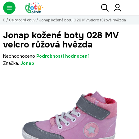
Přejít
Hledat
NÁ
KO
na
obsah
Domů
/
Celoroční obuv
/
Jonap kožené boty 028 MV velcro růžová hvězda
Jonap kožené boty 028 MV
velcro růžová hvězda
Průměrné
Neohodnoceno
Podrobnosti hodnocení
hodnocení
Značka:
Jonap
produktu
je
0,0
z
5
hvězdiček.