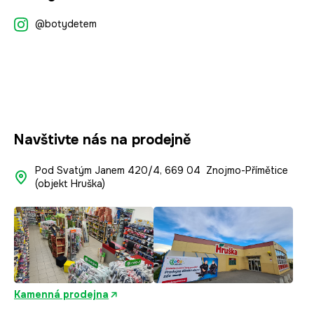
p
@botydetem
a
t
í
Navštivte nás na prodejně
Pod Svatým Janem 420/4, 669 04 Znojmo-Přímětice
(objekt Hruška)
Kamenná prodejna