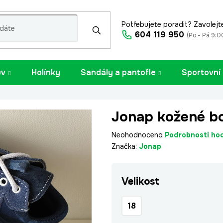
Potřebujete poradit? Zavolejt
604 119 950
(Po - Pá 9:0
uv
Holínky
Sandály a pantofle
Sportovní
Jonap kožené b
Průměrné
Neohodnoceno
Podrobnosti ho
hodnocení
Značka:
Jonap
produktu
je
Velikost
0,0
z
5
18
hvězdiček.