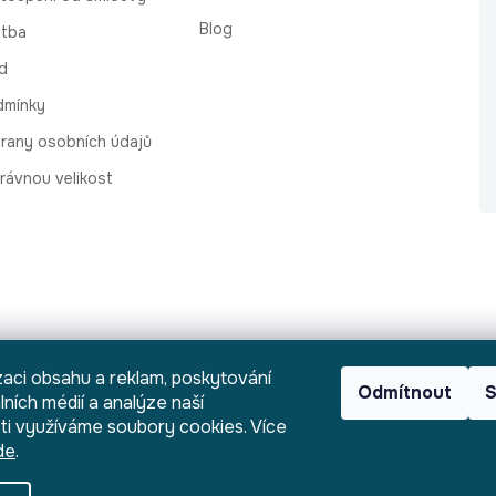
Blog
atba
d
dmínky
rany osobních údajů
rávnou velikost
zaci obsahu a reklam, poskytování
Odmítnout
S
lních médií a analýze naší
i využíváme soubory cookies. Více
de
.