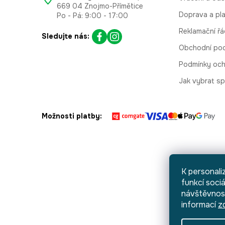
669 04 Znojmo-Přímětice
Doprava a pl
Po - Pá: 9:00 - 17:00
Reklamační řá
Sledujte nás:
Obchodní po
Podmínky och
Jak vybrat sp
Možnosti platby:
K personali
funkcí sociá
návštěvnost
informací
z