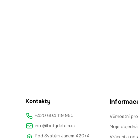
t
í
Kontakty
Informac
+420 604 119 950
Věrnostní pr
info@botydetem.cz
Moje objedná
Pod Svatým Janem 420/4
Vrácení a od