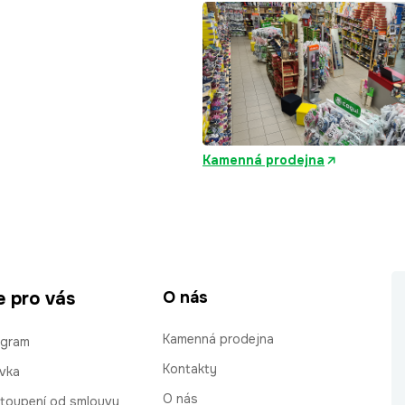
Kamenná prodejna
e pro vás
O nás
Kamenná prodejna
ogram
Kontakty
vka
O nás
stoupení od smlouvy