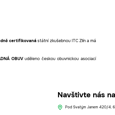
dně certifikovaná
státní zkušebnou ITC Zlín a má
ADNÁ OBUV
uděleno českou obuvnickou asociací
Navštivte nás n
Pod Svatým Janem 420/4, 66