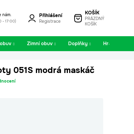
e nám.
Přihlášení
PRÁZDNÝ
NÁKUPNÍ
Registrace
0 - 17:00)
KOŠÍK
KOŠÍK
 obuv
Zimní obuv
Doplňky
Hračky
oty 051S modrá maskáč
dnocení