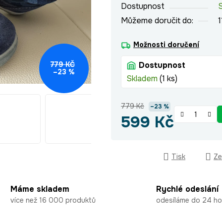
Dostupnost
Můžeme doručit do:
1
Možnosti doručení
779 KČ
Dostupnost
–23 %
Skladem
(1 ks)
779 Kč
–23 %
599 Kč
Měrná cena:
Tisk
Ze
Máme skladem
Rychlé odeslání
více než 16 000 produktů
odesíláme do 24 ho