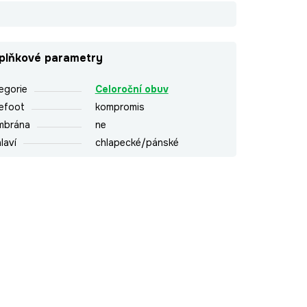
plňkové parametry
egorie
Celoroční obuv
efoot
kompromis
mbrána
ne
laví
chlapecké/pánské