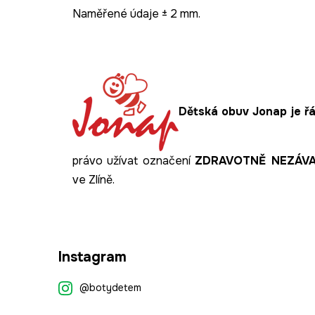
Naměřené údaje ± 2 mm.
Dětská obuv Jonap je řá
právo užívat označení
ZDRAVOTNĚ NEZÁV
ve Zlíně.
Z
Instagram
á
p
@botydetem
a