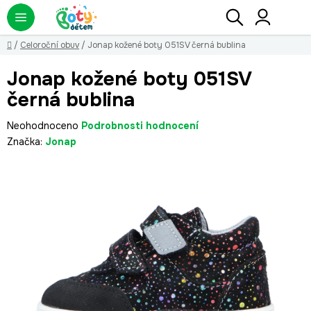
Přejít
Hledat
NÁ
KO
na
obsah
Domů
/
Celoroční obuv
/
Jonap kožené boty 051SV černá bublina
Jonap kožené boty 051SV
černá bublina
Průměrné
Neohodnoceno
Podrobnosti hodnocení
hodnocení
Značka:
Jonap
produktu
je
0,0
z
5
hvězdiček.