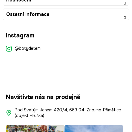
Ostatní informace
Z
Instagram
á
p
@botydetem
a
t
í
Navštivte nás na prodejně
Pod Svatým Janem 420/4, 669 04 Znojmo-Přímětice
(objekt Hruška)