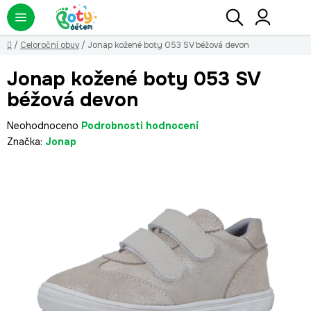
Přejít
Hledat
NÁ
KO
na
obsah
Domů
/
Celoroční obuv
/
Jonap kožené boty 053 SV béžová devon
Jonap kožené boty 053 SV
béžová devon
Průměrné
Neohodnoceno
Podrobnosti hodnocení
hodnocení
Značka:
Jonap
produktu
je
0,0
z
5
hvězdiček.