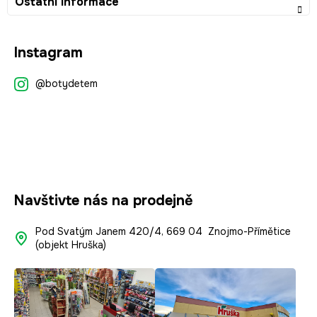
Ostatní informace
Z
Instagram
á
p
@botydetem
a
t
í
Navštivte nás na prodejně
Pod Svatým Janem 420/4, 669 04 Znojmo-Přímětice
(objekt Hruška)