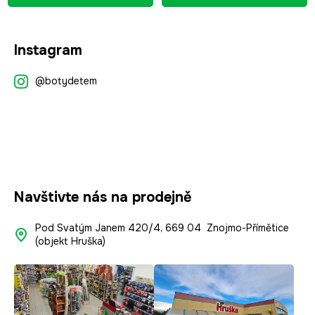
Z
Instagram
á
p
@botydetem
a
t
í
Navštivte nás na prodejně
Pod Svatým Janem 420/4, 669 04 Znojmo-Přímětice
(objekt Hruška)