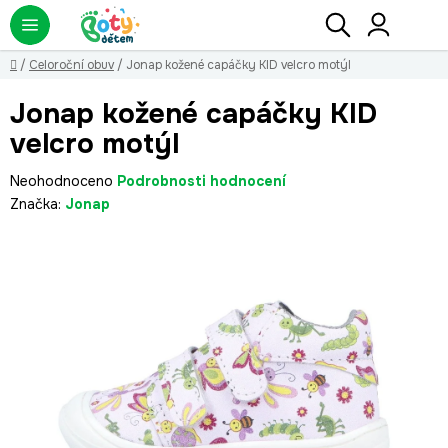
Přejít
Hledat
NÁ
KO
na
obsah
Domů
/
Celoroční obuv
/
Jonap kožené capáčky KID velcro motýl
Jonap kožené capáčky KID
velcro motýl
Průměrné
Neohodnoceno
Podrobnosti hodnocení
hodnocení
Značka:
Jonap
produktu
je
0,0
z
5
hvězdiček.