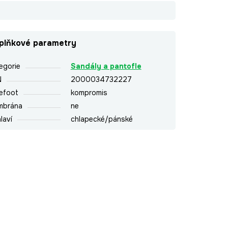
plňkové parametry
egorie
Sandály a pantofle
N
2000034732227
efoot
kompromis
mbrána
ne
laví
chlapecké/pánské