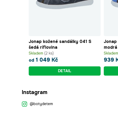
Jonap kožené sandálky 041 S
Jonap 
šedá riflovina
modrá
Skladem
(2 ks)
Sklade
1 049 Kč
939 
od
DETAIL
Z
Instagram
á
p
@botydetem
a
t