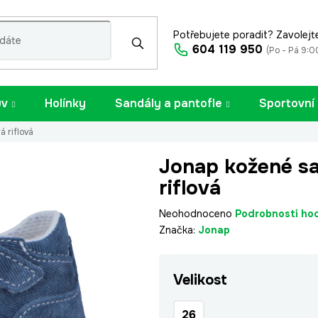
Potřebujete poradit? Zavolejt
604 119 950
(Po - Pá 9:0
uv
Holínky
Sandály a pantofle
Sportovní
 riflová
Jonap kožené s
riflová
Průměrné
Neohodnoceno
Podrobnosti ho
hodnocení
Značka:
Jonap
produktu
je
Velikost
0,0
z
5
26