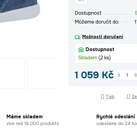
hvězdiček.
Dostupnost
Můžeme doručit do:
1
Možnosti doručení
Dostupnost
Skladem
(2 ks)
1 059 Kč
Měrná cena:
Tisk
Ze
Máme skladem
Rychlé odeslání
více než 16 000 produktů
odesíláme do 24 ho