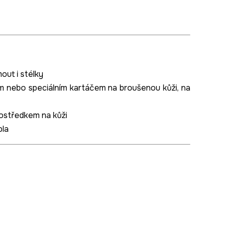
out i stélky
m nebo speciálním kartáčem na broušenou kůži, na
ostředkem na kůži
pla