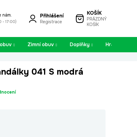
e nám.
Přihlášení
PRÁZDNÝ
NÁKUPNÍ
Registrace
0 - 17:00)
KOŠÍK
KOŠÍK
 obuv
Zimní obuv
Doplňky
Hračky
andálky 041 S modrá
dnocení