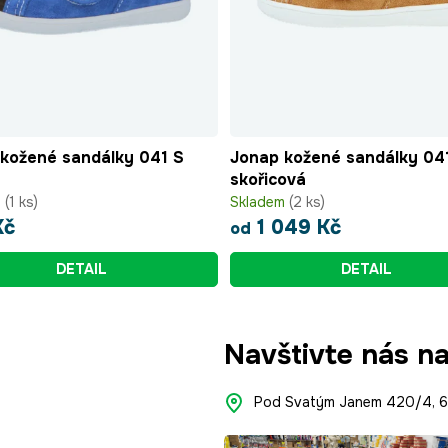
kožené sandálky 041 S
Jonap kožené sandálky 04
skořicová
m
(1 ks)
Skladem
(2 ks)
Kč
1 049 Kč
od
DETAIL
DETAIL
Navštivte nás n
Pod Svatým Janem 420/4, 66