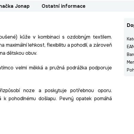
načka
Jonap
Ostatní informace
Do
roušené) kůže v kombinaci s ozdobným textilem.
Kat
maximální lehkost, flexibilitu a pohodlí, a zároveň
EA
 na dětskou obuv.
Bar
Me
 zatímco velmi měkká a pružná podrážka podporuje
Poh
řizpůsobí noze a poskytuje potřebnou oporu.
spívá k pohodlnému došlapu. Pevný opatek pomáhá