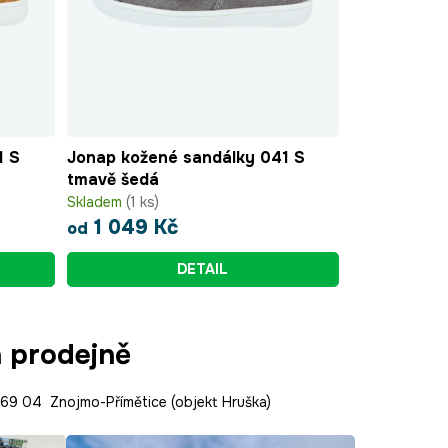
1 S
Jonap kožené sandálky 041 S
tmavě šedá
Skladem
(1 ks)
1 049 Kč
od
DETAIL
a prodejně
9 04 Znojmo-Přímětice (objekt Hruška)