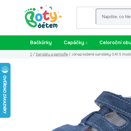
Přejít
na
obsah
Bačkůrky
Capáčky
Celoroční ob
Domů
/
Sandály a pantofle
/
Jonap kožené sandálky 041 S modrá