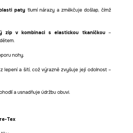
lasti paty
tlumí nárazy a změkčuje došlap, čímž
ý zip v kombinaci s elastickou tkaničkou
–
 dětem.
oporu nohy.
ez lepení a šití, což výrazně zvyšuje její odolnost –
pohodlí a usnadňuje údržbu obuvi.
re-Tex