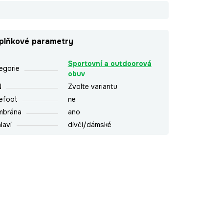
plňkové parametry
Sportovní a outdoorová
egorie
obuv
N
Zvolte variantu
efoot
ne
mbrána
ano
laví
dívčí/dámské