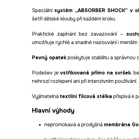
Speciální
systém „ABSORBER SHOCK“ v ob
šetří dětské klouby při každém kroku.
Praktické zapínání bez zavazování –
such
umožňuje rychlé a snadné nazouvání i menším
Pevný opatek
poskytuje stabilitu a správnou 
Podešev je
vstřikovaná přímo na svršek
, b
nehrozí rozlepení ani při intenzivním používání.
Vyjímatelná
textilní filcová stélka
přispívá k 
Hlavní výhody
nepromokavá a prodyšná
membrána Go