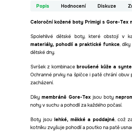
Popis
Hodnocení
Diskuze
Z
Celoroční kožené boty Primigi s Gore-Te
Spolehlivé dětské boty, které obstojí v 
materiály, pohodlí a praktické funkce
, dík
dětské dny.
Svršek z kombinace
broušené kůže a synte
Ochranné prvky na špičce i patě chrání obuv p
zacházení.
Díky
membráně Gore-Tex
jsou boty
nepro
nohy v suchu a pohodlí za každého počasí.
Boty jsou
lehké, měkké a poddajné
, což z
kotníku zvyšuje pohodlí a poutko na patě usna