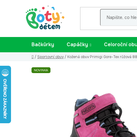
Přejít
na
obsah
Bačkůrky
Capáčky
Celoroční ob
Domů
/
Sportovní obuv
/
Kožená obuv Primigi Gore-Tex růžová 
NOVINKA