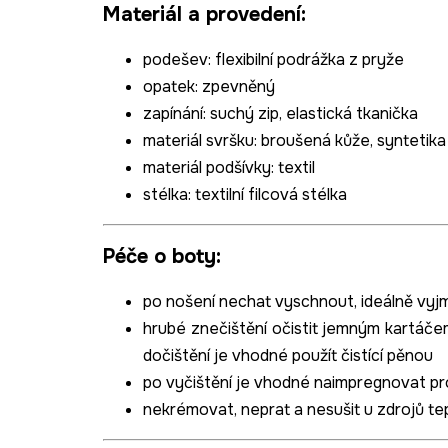
Materiál a provedení:
podešev
: flexibilní podrážka z pryže
opatek
:
zpevněný
zapínání: suchý zip, elastická tkanička
materiál svršku: broušená kůže, syntetika
materiál podšívky
: textil
stélka
: textilní filcová stélka
Péče o boty:
po nošení nechat vyschnout, ideálně vyjm
hrubé znečištění očistit jemným kartáče
dočištění je vhodné použít čistící pěnou
po vyčištění je vhodné naimpregnovat
pr
nekrémovat, neprat a nesušit u zdrojů te