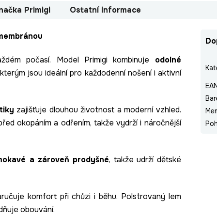
načka
Primigi
Ostatní informace
x membránou
Do
každém počasí. Model Primigi kombinuje
odolné
Kat
y kterým jsou ideální pro každodenní nošení i aktivní
EA
Bar
tiky
zajišťuje dlouhou životnost a moderní vzhled.
Me
řed okopáním a odřením, takže vydrží i náročnější
Poh
mokavé a zároveň prodyšné
, takže udrží dětské
aručuje komfort při chůzi i běhu. Polstrovaný lem
dňuje obouvání.