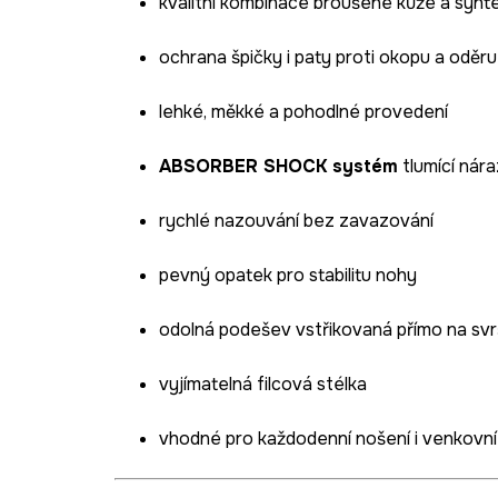
kvalitní kombinace broušené kůže a synte
ochrana špičky i paty proti okopu a oděru
lehké, měkké a pohodlné provedení
ABSORBER SHOCK systém
tlumící nára
rychlé nazouvání bez zavazování
pevný opatek pro stabilitu nohy
odolná podešev vstřikovaná přímo na svr
vyjímatelná filcová stélka
vhodné pro každodenní nošení i venkovní 