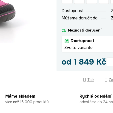
hvězdiček.
Dostupnost
Z
Můžeme doručit do:
Z
Možnosti doručení
Dostupnost
Zvolte variantu
od
1 849 Kč
Měrná cena:
Tisk
Ze
Máme skladem
Rychlé odeslání
více než 16 000 produktů
odesíláme do 24 ho