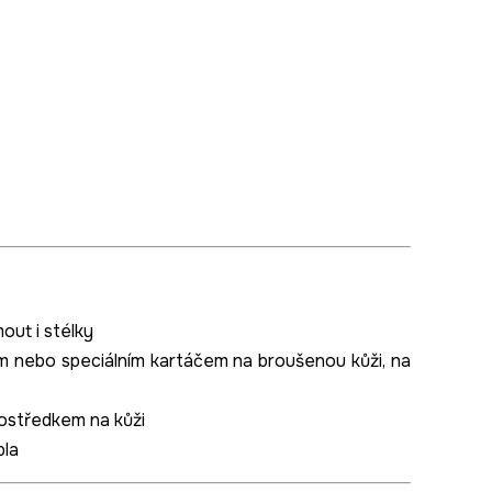
out i stélky
m nebo speciálním kartáčem na broušenou kůži, na
ostředkem na kůži
pla