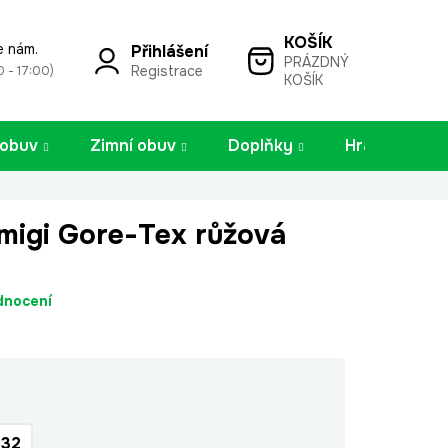
e nám.
Přihlášení
PRÁZDNÝ
NÁKUPNÍ
Registrace
0 - 17:00)
KOŠÍK
KOŠÍK
 obuv
Zimní obuv
Doplňky
Hračky
migi Gore-Tex růžová
dnocení
32