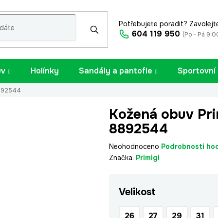
Potřebujete poradit? Zavolejt
604 119 950
(Po - Pá 9:0
uv
Holínky
Sandály a pantofle
Sportovní
8892544
Kožená obuv Pri
8892544
Průměrné
Neohodnoceno
Podrobnosti ho
hodnocení
Značka:
Primigi
produktu
je
Velikost
0,0
z
5
26
27
29
31