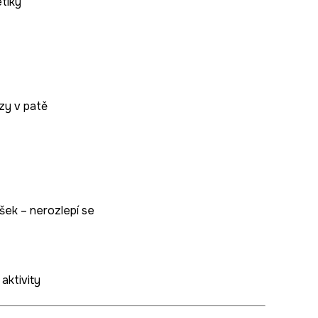
tiky
zy v patě
šek – nerozlepí se
aktivity