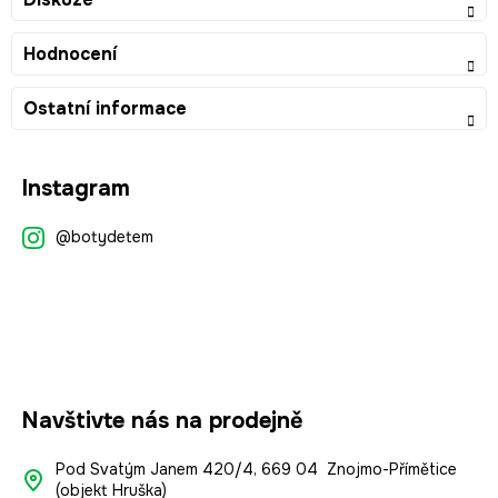
Hodnocení
Ostatní informace
Z
Instagram
á
p
@botydetem
a
t
í
Navštivte nás na prodejně
Pod Svatým Janem 420/4, 669 04 Znojmo-Přímětice
(objekt Hruška)