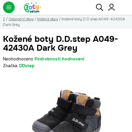
Přejít
Hledat
NÁ
KO
na
obsah
Domů
/
Celoroční obuv
/
Kožená obuv
/
Kožené boty D.D.step A049-42430A
Dark Grey
Kožené boty D.D.step A049-
42430A Dark Grey
Průměrné
Neohodnoceno
Podrobnosti hodnocení
hodnocení
Značka:
DDstep
produktu
je
0,0
z
5
hvězdiček.