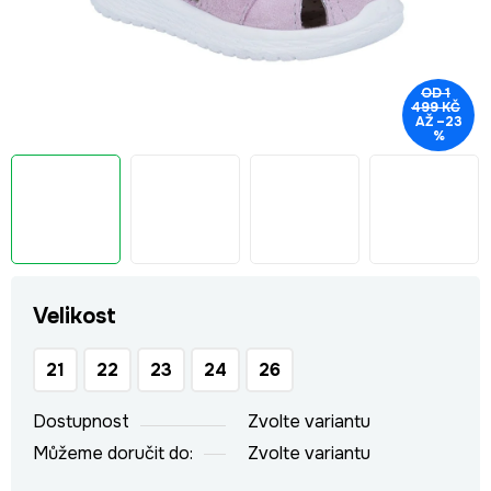
OD 1
499 KČ
AŽ –23
%
Velikost
21
22
23
24
26
Dostupnost
Zvolte variantu
Můžeme doručit do:
Zvolte variantu