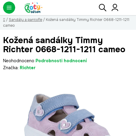
Přejít
Hledat
NÁ
KO
na
obsah
Domů
/
Sandály a pantofle
/
Kožená sandálky Timmy Richter 0668-1211-1211
cameo
Kožená sandálky Timmy
Richter 0668-1211-1211 cameo
Průměrné
Neohodnoceno
Podrobnosti hodnocení
hodnocení
Značka:
Richter
produktu
je
0,0
z
5
hvězdiček.