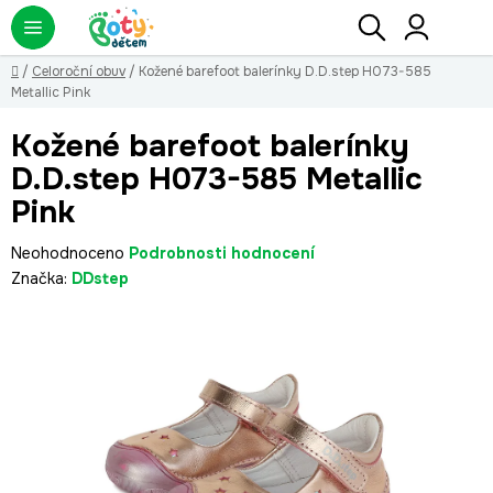
Přejít
Hledat
NÁ
KO
na
obsah
Domů
/
Celoroční obuv
/
Kožené barefoot balerínky D.D.step H073-585
Metallic Pink
Kožené barefoot balerínky
D.D.step H073-585 Metallic
Pink
Průměrné
Neohodnoceno
Podrobnosti hodnocení
hodnocení
Značka:
DDstep
produktu
je
0,0
z
5
hvězdiček.