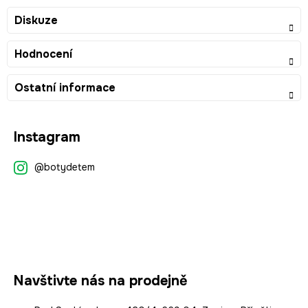
Diskuze
Hodnocení
Ostatní informace
Z
Instagram
á
p
@botydetem
a
t
í
Navštivte nás na prodejně