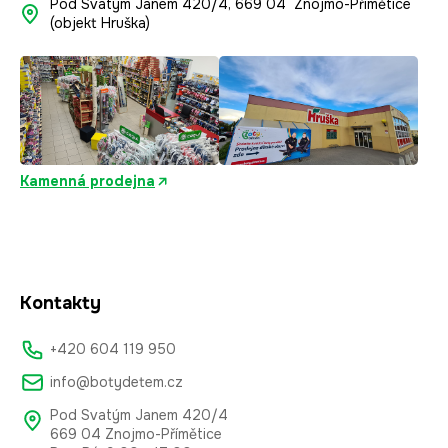
Pod Svatým Janem 420/4, 669 04 Znojmo-Přímětice
(objekt Hruška)
Kamenná prodejna
Kontakty
+420 604 119 950
info@botydetem.cz
Pod Svatým Janem 420/4
669 04 Znojmo-Přímětice