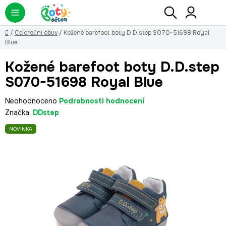
Přejít
Hledat
NÁ
KO
na
obsah
Domů
/
Celoroční obuv
/
Kožené barefoot boty D.D.step S070-51698 Royal
Blue
Kožené barefoot boty D.D.step
S070-51698 Royal Blue
Průměrné
Neohodnoceno
Podrobnosti hodnocení
hodnocení
Značka:
DDstep
produktu
NOVINKA
je
0,0
z
5
hvězdiček.