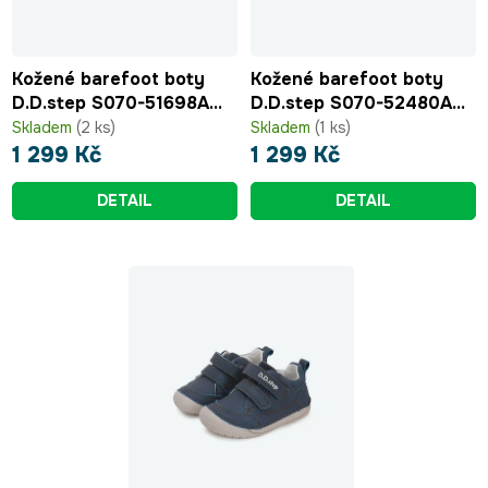
Kožené barefoot boty
Kožené barefoot boty
D.D.step S070-51698A
D.D.step S070-52480A
White
Dark Grey
Skladem
(2 ks)
Skladem
(1 ks)
1 299 Kč
1 299 Kč
DETAIL
DETAIL