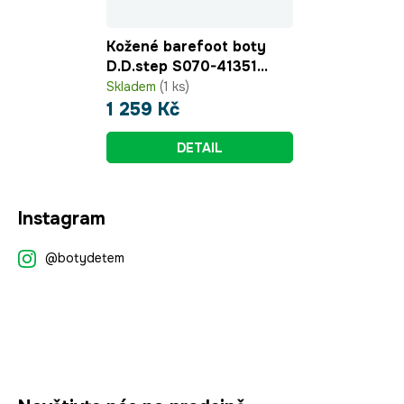
Kožené barefoot boty
D.D.step S070-41351
Royal Blue
Skladem
(1 ks)
1 259 Kč
DETAIL
Z
Instagram
á
p
@botydetem
a
t
í