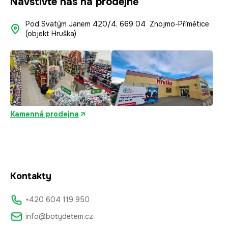
Navštivte nás na prodejně
Pod Svatým Janem 420/4, 669 04 Znojmo-Přímětice
(objekt Hruška)
Kamenná prodejna
Kontakty
+420 604 119 950
info@botydetem.cz