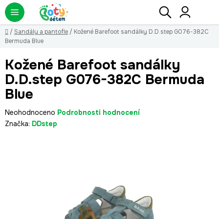
Přejít
Hledat
NÁ
KO
na
obsah
Domů
/
Sandály a pantofle
/
Kožené Barefoot sandálky D.D.step G076-382C
Bermuda Blue
Kožené Barefoot sandálky
D.D.step G076-382C Bermuda
Blue
Průměrné
Neohodnoceno
Podrobnosti hodnocení
hodnocení
Značka:
DDstep
produktu
je
0,0
z
5
hvězdiček.