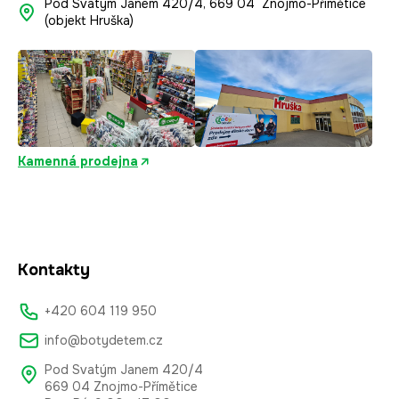
Pod Svatým Janem 420/4, 669 04 Znojmo-Přímětice
(objekt Hruška)
Kamenná prodejna
Kontakty
+420 604 119 950
info@botydetem.cz
Pod Svatým Janem 420/4
669 04 Znojmo-Přímětice