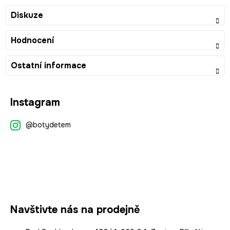
Diskuze
Hodnocení
Ostatní informace
Z
Instagram
á
p
@botydetem
a
t
í
Navštivte nás na prodejně