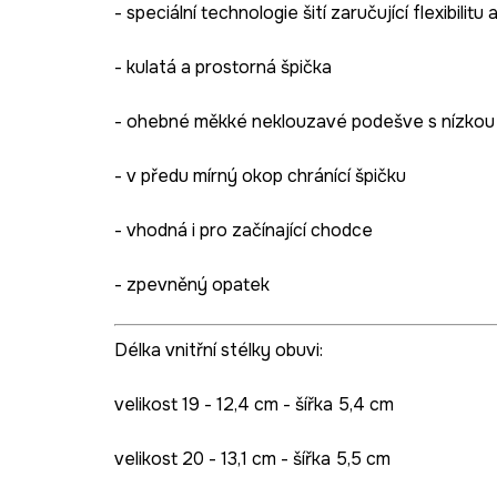
- speciální technologie šití zaručující flexibilitu
- kulatá a prostorná špička
- ohebné měkké neklouzavé podešve s nízkou
- v předu mírný okop chránící špičku
- vhodná i pro začínající chodce
- zpevněný opatek
Délka vnitřní stélky obuvi:
velikost 19 - 12,4 cm - šířka 5,4 cm
velikost 20 - 13,1 cm - šířka 5,5 cm