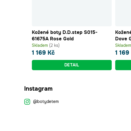
Kožené boty D.D.step S015-
Kožené
61675A Rose Gold
Dove 
Skladem
(2 ks)
Sklade
1 169 Kč
1 169
DETAIL
Z
Instagram
á
p
@botydetem
a
t
í