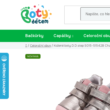
Přejít
na
obsah
Bačkůrky
Capáčky
Celoroční ob
Domů
/
Celoroční obuv
/
Kožené boty D.D.step S015-51542B C
NOVINKA