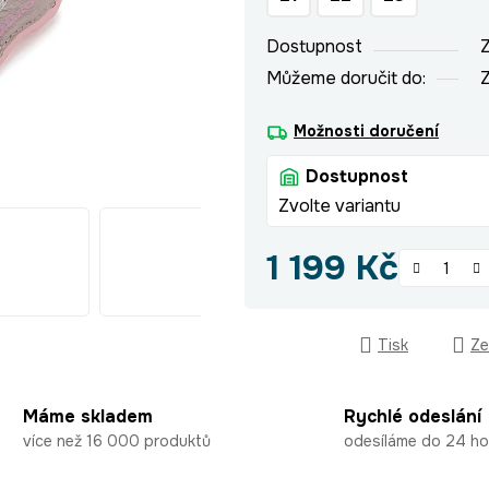
hvězdiček.
Dostupnost
Z
Můžeme doručit do:
Z
Možnosti doručení
Dostupnost
Zvolte variantu
1 199 Kč
Měrná cena:
Tisk
Ze
Máme skladem
Rychlé odeslání
více než 16 000 produktů
odesíláme do 24 ho