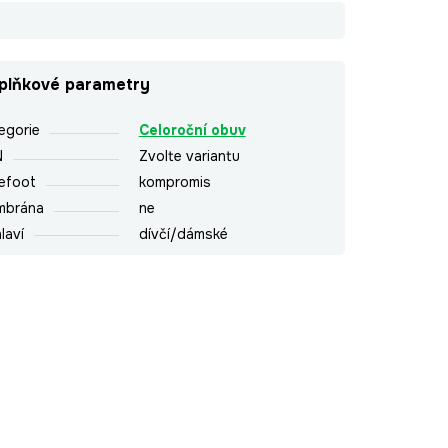
plňkové parametry
egorie
Celoroční obuv
N
Zvolte variantu
efoot
kompromis
mbrána
ne
laví
dívčí/dámské