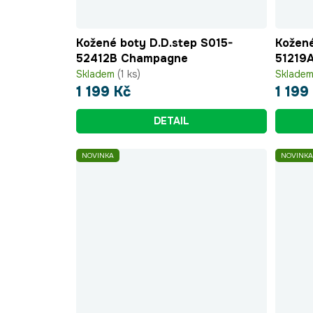
Kožené boty D.D.step S015-
Kožené
52412B Champagne
51219A
Skladem
(1 ks)
Sklade
1 199 Kč
1 199
DETAIL
NOVINKA
NOVINKA