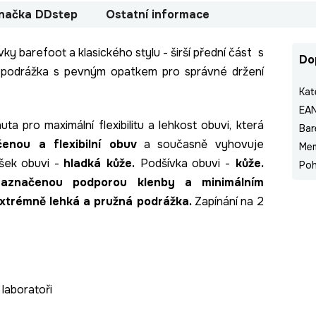
načka
DDstep
Ostatní informace
vky barefoot a klasického stylu - širší přední část s
Do
 podrážka s pevným opatkem pro správné držení
Kat
EA
nuta pro maximální flexibilitu a lehkost obuvi, která
Bar
nou a flexibilní obuv
a současně vyhovuje
Me
ršek obuvi -
hladká kůže.
Podšívka obuvi -
kůže.
Poh
naznačenou podporou klenby a minimálním
xtrémně lehká a pružná podrážka.
Zapínání na 2
 laboratoři