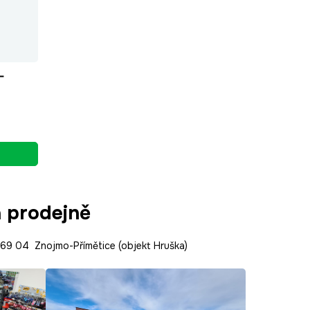
-
a prodejně
9 04 Znojmo-Přímětice (objekt Hruška)