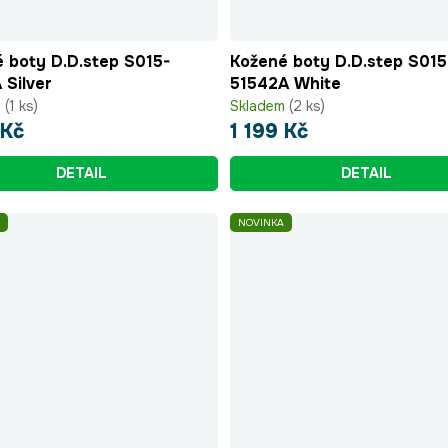
 boty D.D.step S015-
Kožené boty D.D.step S015
 Silver
51542A White
m
(1 ks)
Skladem
(2 ks)
 Kč
1 199 Kč
DETAIL
DETAIL
NOVINKA