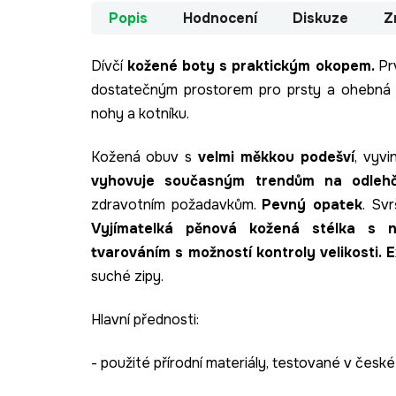
Popis
Hodnocení
Diskuze
Z
Dívčí
kožené boty s praktickým okopem.
Pr
dostatečným prostorem pro prsty a ohebná
nohy a kotníku.
Kožená obuv s
velmi měkkou podešví
, vyvi
vyhovuje současným trendům na odlehče
zdravotním požadavkům.
Pevný opatek
. Sv
Vyjímatelká pěnová kožená stélka s 
tvarováním s možností kontroly velikosti.
E
suché zipy.
Hlavní přednosti:
- použité přírodní materiály, testované v české