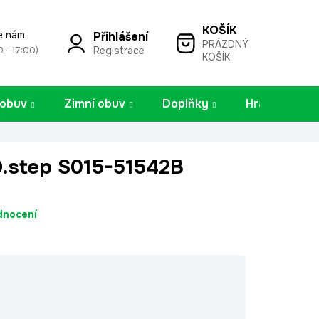
e nám.
Přihlášení
PRÁZDNÝ
NÁKUPNÍ
Registrace
0 - 17:00)
KOŠÍK
KOŠÍK
 obuv
Zimní obuv
Doplňky
Hračky
D.step S015-51542B
dnocení