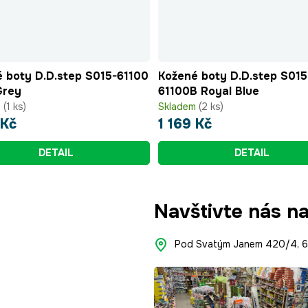
 boty D.D.step S015-61100
Kožené boty D.D.step S015
Grey
61100B Royal Blue
m
(1 ks)
Skladem
(2 ks)
 Kč
1 169 Kč
DETAIL
DETAIL
Navštivte nás n
Pod Svatým Janem 420/4, 66