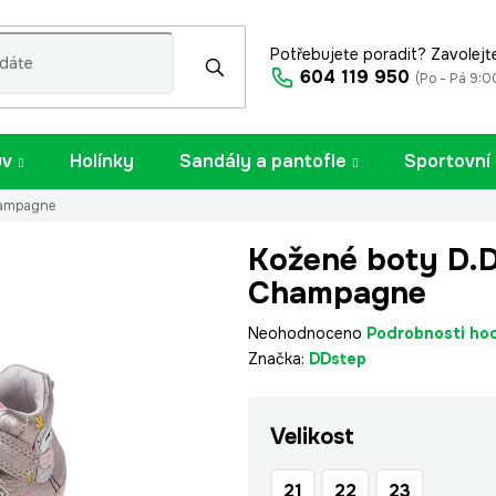
Potřebujete poradit? Zavolejt
604 119 950
(Po - Pá 9:0
uv
Holínky
Sandály a pantofle
Sportovní
hampagne
Kožené boty D.
Champagne
Průměrné
Neohodnoceno
Podrobnosti ho
hodnocení
Značka:
DDstep
produktu
je
Velikost
0,0
z
5
21
22
23