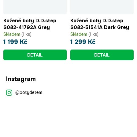
Kožené boty D.D.step
Kožené boty D.D.step
S082-41792A Grey
S082-51541A Dark Grey
Skladem
(1 ks)
Skladem
(1 ks)
1 199 Kč
1 299 Kč
DETAIL
DETAIL
Z
Instagram
á
p
@botydetem
a
t
í