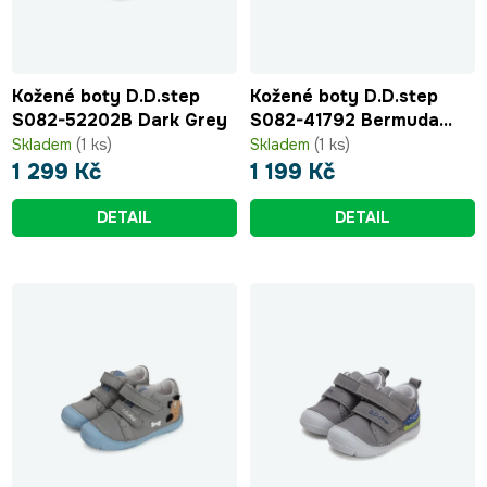
Kožené boty D.D.step
Kožené boty D.D.step
S082-52202B Dark Grey
S082-41792 Bermuda
Blue
Skladem
(1 ks)
Skladem
(1 ks)
1 299 Kč
1 199 Kč
DETAIL
DETAIL