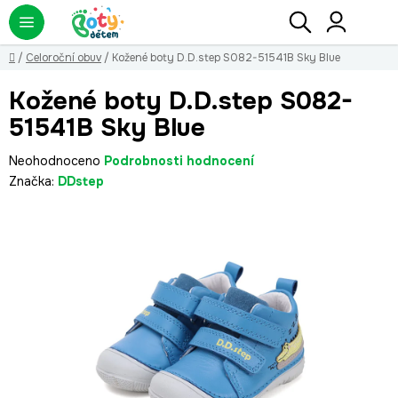
Přejít
Hledat
NÁ
KO
na
obsah
Domů
/
Celoroční obuv
/
Kožené boty D.D.step S082-51541B Sky Blue
Kožené boty D.D.step S082-
51541B Sky Blue
Průměrné
Neohodnoceno
Podrobnosti hodnocení
hodnocení
Značka:
DDstep
produktu
je
0,0
z
5
hvězdiček.