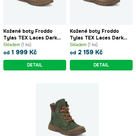
Kožené boty Froddo
Kožené boty Froddo
Tylas TEX Laces Dark
Tylas TEX Laces Dark
Pink s membránou
Pink s membránou
Skladem
(1 ks)
Skladem
(1 ks)
G3160228-4
G3160228-4
1 999 Kč
2 159 Kč
od
od
DETAIL
DETAIL