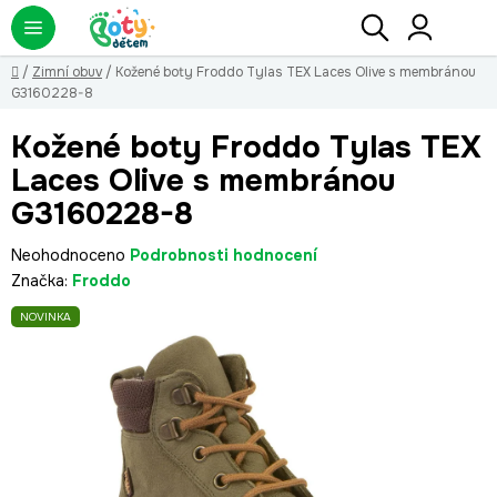
Přejít
Hledat
NÁ
KO
na
obsah
Domů
/
Zimní obuv
/
Kožené boty Froddo Tylas TEX Laces Olive s membránou
G3160228-8
Kožené boty Froddo Tylas TEX
Laces Olive s membránou
G3160228-8
Průměrné
Neohodnoceno
Podrobnosti hodnocení
hodnocení
Značka:
Froddo
produktu
NOVINKA
je
0,0
z
5
hvězdiček.