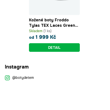
Kožené boty Froddo
Tylas TEX Laces Green+
s membránou G3160228-
Skladem
(1 ks)
2
1 999 Kč
od
DETAIL
Z
Instagram
á
p
@botydetem
a
t
í