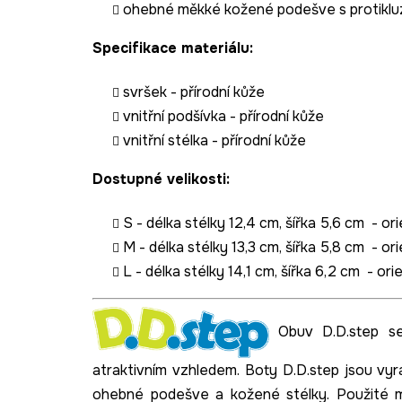
ohebné měkké kožené podešve s protiklu
Specifikace materiálu:
svršek - přírodní kůže
vnitřní podšívka - přírodní kůže
vnitřní stélka - přírodní kůže
Dostupné velikosti:
S - délka stélky 12,4 cm, šířka 5,6 cm - o
M - délka stélky 13,3 cm, šířka 5,8 cm - o
L - délka stélky 14,1 cm, šířka 6,2 cm - o
Obuv D.D.step se
atraktivním vzhledem. Boty D.D.step jsou vy
ohebné podešve a kožené stélky. Použité mate