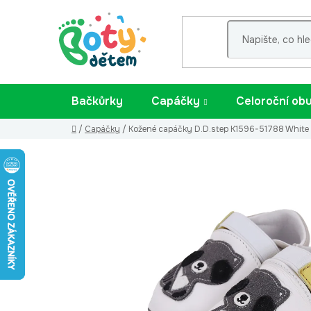
Přejít
na
obsah
Bačkůrky
Capáčky
Celoroční ob
Domů
/
Capáčky
/
Kožené capáčky D.D.step K1596-51788 White