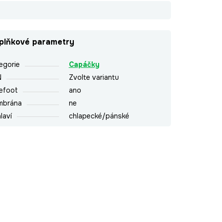
plňkové parametry
egorie
Capáčky
N
Zvolte variantu
efoot
ano
mbrána
ne
laví
chlapecké/pánské