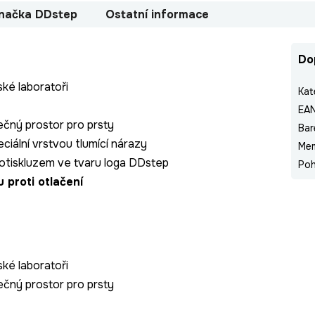
načka
DDstep
Ostatní informace
Do
ské laboratoři
Kat
EA
ečný prostor pro prsty
Bar
ciální vrstvou tlumící nárazy
Me
tiskluzem ve tvaru loga DDstep
Poh
u proti otlačení
ské laboratoři
ečný prostor pro prsty