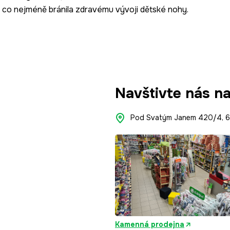
y co nejméně bránila zdravému vývoji dětské nohy.
Navštivte nás n
Pod Svatým Janem 420/4, 66
Kamenná prodejna