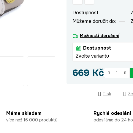
hvězdiček.
Dostupnost
Z
Můžeme doručit do:
Z
Možnosti doručení
Dostupnost
Zvolte variantu
669 Kč
Měrná cena:
Tisk
Ze
Máme skladem
Rychlé odeslání
více než 16 000 produktů
odesíláme do 24 ho