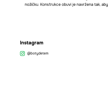
nožičku. Konstrukce obuvi je navržena tak, ab
Z
Instagram
á
p
@botydetem
a
t
í