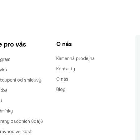
e pro vás
O nás
Kamenná prodejna
ogram
Kontakty
vka
O nás
stoupení od smlouvy
Blog
atba
d
dmínky
rany osobních údajů
rávnou velikost