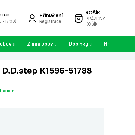
e nám.
Přihlášení
PRÁZDNÝ
NÁKUPNÍ
Registrace
0 - 17:00)
KOŠÍK
KOŠÍK
 obuv
Zimní obuv
Doplňky
Hračky
 D.D.step K1596-51788
dnocení