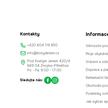
Kontakty
Informac
+420 604 119 950
Věrnostní pr
info@botydetem.cz
Moje objedná
Pod Svatým Janem 420/4
Vrácení a od
669 04 Znojmo-Přímětice
Doprava a pl
Po - Pá: 9:00 - 17:00
Reklamační řá
Sledujte nás:
Obchodní po
Podmínky och
Jak vybrat sp