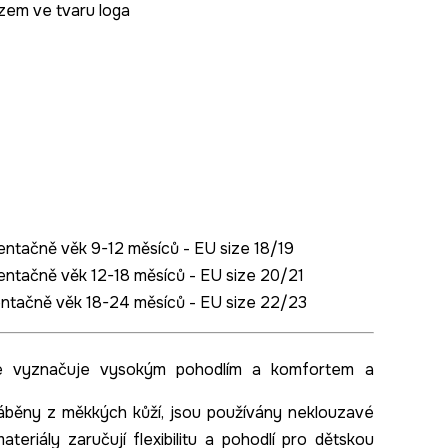
zem ve tvaru loga
rientačně věk 9-12 měsíců - EU size 18/19
rientačně věk 12-18 měsíců - EU size 20/21
rientačně věk 18-24 měsíců - EU size 22/23
 vyznačuje vysokým pohodlím a komfortem a
ráběny z měkkých kůží, jsou používány neklouzavé
riály zaručují flexibilitu a pohodlí pro dětskou