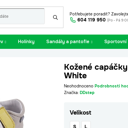
Potřebujete poradit? Zavolejt
604 119 950
(Po - Pá 9:0
uv
Holínky
Sandály a pantofle
Sportovní
Kožené capáčky
White
Průměrné
Neohodnoceno
Podrobnosti ho
hodnocení
Značka:
DDstep
produktu
je
Velikost
0,0
z
5
S
L