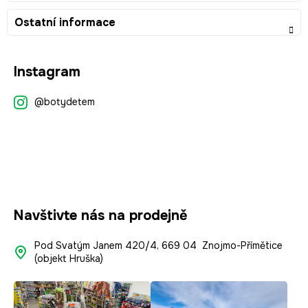
Ostatní informace
Z
Instagram
á
p
@botydetem
a
t
í
Navštivte nás na prodejně
Pod Svatým Janem 420/4, 669 04 Znojmo-Přímětice
(objekt Hruška)