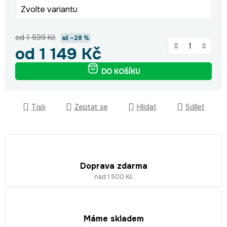
Zvolte variantu
od 1 599 Kč
až –28 %
od
1 149 Kč
Měrná cena:
DO KOŠÍKU
Tisk
Zeptat se
Hlídat
Sdílet
Doprava zdarma
nad 1 500 Kč
Máme skladem