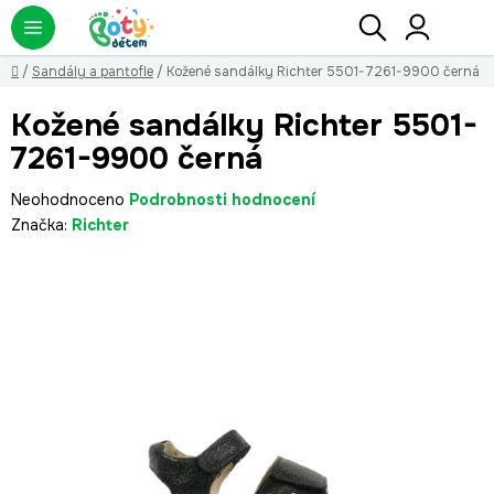
Přejít
Hledat
NÁ
KO
na
obsah
Domů
/
Sandály a pantofle
/
Kožené sandálky Richter 5501-7261-9900 černá
Kožené sandálky Richter 5501-
7261-9900 černá
Průměrné
Neohodnoceno
Podrobnosti hodnocení
hodnocení
Značka:
Richter
produktu
je
0,0
z
5
hvězdiček.