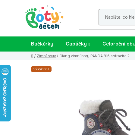
Přejít
na
obsah
Bačkůrky
Capáčky
Celoroční ob
Domů
/
Zimní obuv
/
Olang zimní boty PANDA 816 antracite 2
VÝPRODEJ