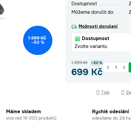
Dostupnost
Z
Můžeme doručit do:
Z
Možnosti doručení
1 399 KČ
Dostupnost
–50 %
Zvolte variantu
1 399 Kč
–50 %
699 Kč
Měrná cena:
Tisk
Ze
Máme skladem
Rychlé odeslání
více než 16 000 produktů
odesíláme do 24 ho