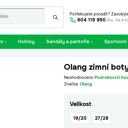
Potřebujete poradit? Zavolejt
604 119 950
(Po - Pá 9:0
uv
Holínky
Sandály a pantofle
Sportovní
Olang zimní bot
Průměrné
Neohodnoceno
Podrobnosti ho
hodnocení
Značka:
Olang
produktu
je
Velikost
0,0
z
5
19/20
27/28
hvězdiček.