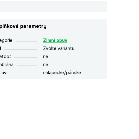
plňkové parametry
egorie
Zimní obuv
N
Zvolte variantu
efoot
ne
mbrána
ne
laví
chlapecké/pánské