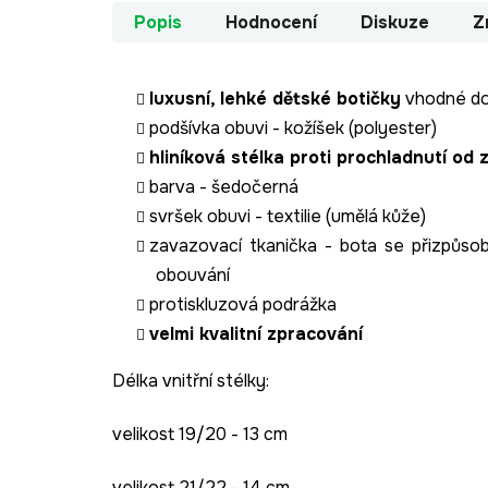
Popis
Hodnocení
Diskuze
Z
luxusní, lehké dětské botičky
vhodné do
podšívka obuvi - kožíšek (polyester)
hliníková stélka proti prochladnutí od
barva - šedočerná
svršek obuvi - textilie (umělá kůže)
zavazovací tkanička - bota se přizpůso
obouvání
protiskluzová podrážka
velmi kvalitní zpracování
Délka vnitřní stélky:
velikost 19/20 - 13 cm
velikost 21/22 - 14 cm