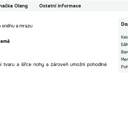
načka
Olang
Ostatní informace
Do
 sněhu a mrazu
Kat
 země
EA
Bar
Me
bí tvaru a šířce nohy a zároveň umožní pohodlné
Poh