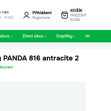
e nám.
Přihlášení
PRÁZDNÝ
NÁKUPNÍ
Registrace
0 - 17:00)
KOŠÍK
KOŠÍK
 obuv
Zimní obuv
Doplňky
Hračky
y PANDA 816 antracite 2
dnocení