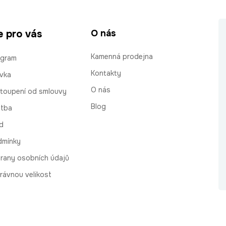
e pro vás
O nás
Kamenná prodejna
ogram
Kontakty
vka
O nás
stoupení od smlouvy
Blog
atba
d
dmínky
rany osobních údajů
rávnou velikost