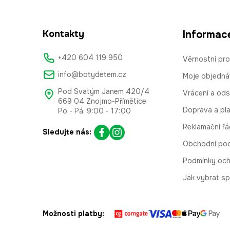
Kontakty
Informac
+420 604 119 950
Věrnostní pr
info@botydetem.cz
Moje objedná
Pod Svatým Janem 420/4
Vrácení a od
669 04 Znojmo-Přímětice
Doprava a pl
Po - Pá: 9:00 - 17:00
Reklamační řá
Sledujte nás:
Obchodní po
Podmínky och
Jak vybrat sp
Možnosti platby: