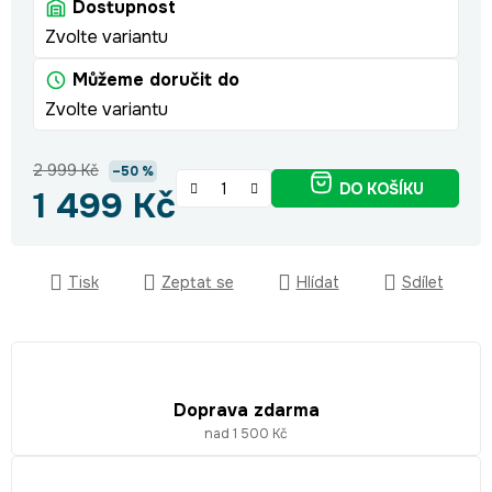
Dostupnost
Zvolte variantu
Můžeme doručit do
Zvolte variantu
2 999 Kč
–50 %
DO KOŠÍKU
1 499 Kč
Měrná cena:
Tisk
Zeptat se
Hlídat
Sdílet
Doprava zdarma
nad 1 500 Kč