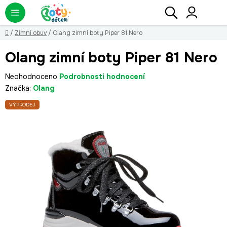
Přejít
Hledat
NÁ
KO
na
obsah
Domů
/
Zimní obuv
/
Olang zimní boty Piper 81 Nero
Olang zimní boty Piper 81 Nero
Průměrné
Neohodnoceno
Podrobnosti hodnocení
hodnocení
Značka:
Olang
produktu
VÝPRODEJ
je
0,0
z
5
hvězdiček.