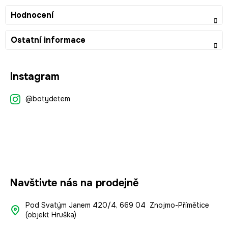
Hodnocení
Ostatní informace
Z
Instagram
á
p
@botydetem
a
t
í
Navštivte nás na prodejně
Pod Svatým Janem 420/4, 669 04 Znojmo-Přímětice
(objekt Hruška)