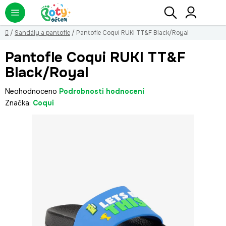
Přejít
Hledat
NÁ
KO
na
obsah
Domů
/
Sandály a pantofle
/
Pantofle Coqui RUKI TT&F Black/Royal
Pantofle Coqui RUKI TT&F
Black/Royal
Průměrné
Neohodnoceno
Podrobnosti hodnocení
hodnocení
Značka:
Coqui
produktu
je
0,0
z
5
hvězdiček.