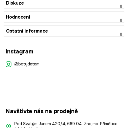
Diskuze
Hodnocení
Ostatní informace
Z
Instagram
á
p
@botydetem
a
t
í
Navštivte nás na prodejně
Pod Svatým Janem 420/4, 669 04 Znojmo-Přímětice