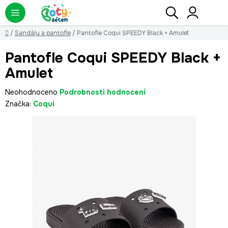
Přejít
Hledat
NÁ
KO
na
obsah
Domů
/
Sandály a pantofle
/
Pantofle Coqui SPEEDY Black + Amulet
Pantofle Coqui SPEEDY Black +
Amulet
Průměrné
Neohodnoceno
Podrobnosti hodnocení
hodnocení
Značka:
Coqui
produktu
je
0,0
z
5
hvězdiček.