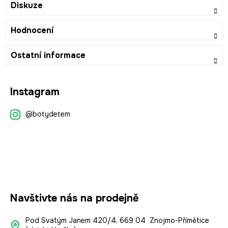
Diskuze
Hodnocení
Ostatní informace
Z
Instagram
á
p
@botydetem
a
t
í
Navštivte nás na prodejně
Pod Svatým Janem 420/4, 669 04 Znojmo-Přímětice