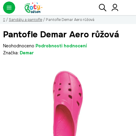
Přejít
Hledat
NÁ
KO
na
obsah
Domů
/
Sandály a pantofle
/
Pantofle Demar Aero růžová
Pantofle Demar Aero růžová
Průměrné
Neohodnoceno
Podrobnosti hodnocení
hodnocení
Značka:
Demar
produktu
je
0,0
z
5
hvězdiček.