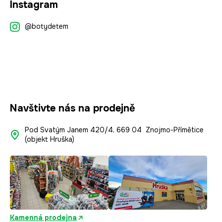
Instagram
á
p
@botydetem
a
t
í
Navštivte nás na prodejně
Pod Svatým Janem 420/4, 669 04 Znojmo-Přímětice
(objekt Hruška)
Kamenná prodejna