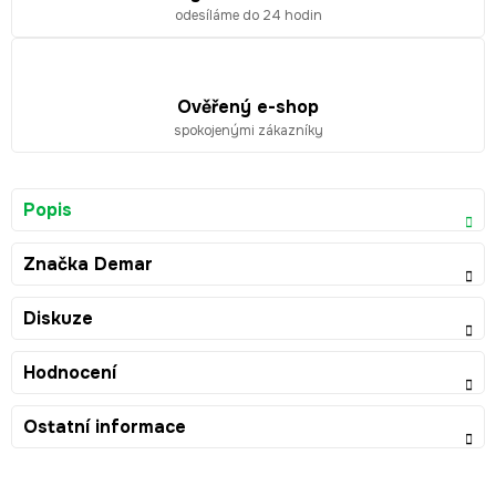
odesíláme do 24 hodin
Ověřený e-shop
spokojenými zákazníky
Popis
Značka
Demar
Diskuze
Hodnocení
Ostatní informace
Z