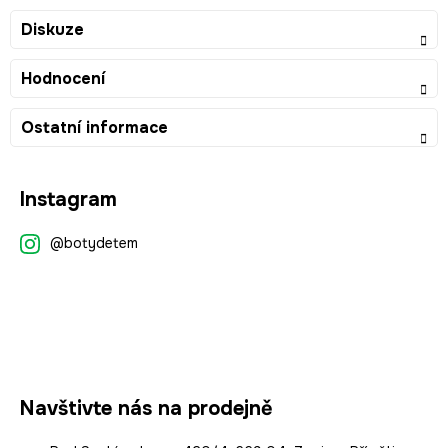
Diskuze
Hodnocení
Ostatní informace
Z
Instagram
á
p
@botydetem
a
t
í
Navštivte nás na prodejně