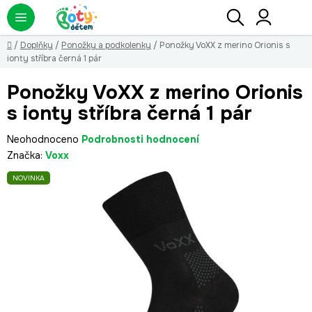
Přejít
Hledat
NÁ
KO
na
obsah
Domů
/
Doplňky
/
Ponožky a podkolenky
/
Ponožky VoXX z merino Orionis s
ionty stříbra černá 1 pár
Ponožky VoXX z merino Orionis
s ionty stříbra černá 1 pár
Průměrné
Neohodnoceno
Podrobnosti hodnocení
hodnocení
Značka:
Voxx
produktu
NOVINKA
je
0,0
z
5
hvězdiček.