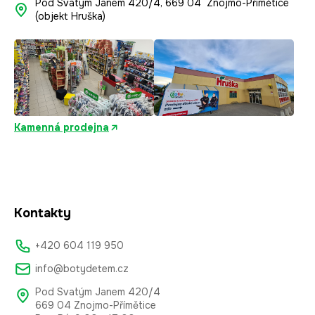
Pod Svatým Janem 420/4, 669 04 Znojmo-Přímětice
(objekt Hruška)
Kamenná prodejna
Kontakty
+420 604 119 950
info@botydetem.cz
Pod Svatým Janem 420/4
669 04 Znojmo-Přímětice