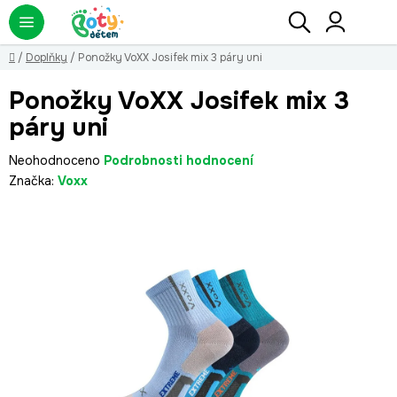
Přejít
Hledat
NÁ
KO
na
obsah
Domů
/
Doplňky
/
Ponožky VoXX Josifek mix 3 páry uni
Ponožky VoXX Josifek mix 3
páry uni
Průměrné
Neohodnoceno
Podrobnosti hodnocení
hodnocení
Značka:
Voxx
produktu
je
0,0
z
5
hvězdiček.