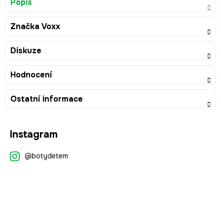
Popis
Značka
Voxx
Diskuze
Hodnocení
Ostatní informace
Z
Instagram
á
p
@botydetem
a
t
í