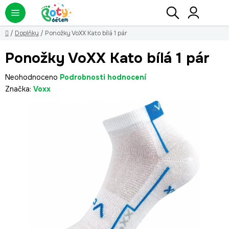
Přejít
Hledat
NÁ
KO
na
obsah
Domů
/
Doplňky
/
Ponožky VoXX Kato bílá 1 pár
Ponožky VoXX Kato bílá 1 pár
Průměrné
Neohodnoceno
Podrobnosti hodnocení
hodnocení
Značka:
Voxx
produktu
je
0,0
z
5
hvězdiček.