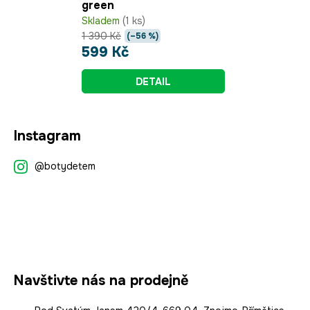
green
Skladem
(1 ks)
1 390 Kč
(–56 %)
599 Kč
DETAIL
Z
Instagram
á
p
@botydetem
a
t
í
Navštivte nás na prodejně