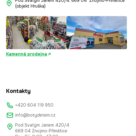
Pod Svatým Janem 420/4, 669 04 Znojmo-Přímětice
(objekt Hruška)
Kamenná prodejna
Kontakty
+420 604 119 950
info@botydetem.cz
Pod Svatým Janem 420/4
669 04 Znojmo-Přímětice