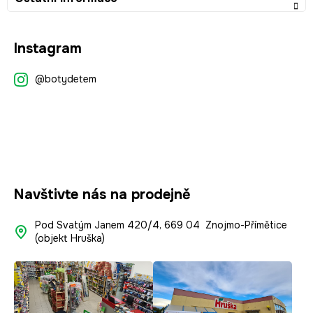
Z
Instagram
á
p
@botydetem
a
t
í
Navštivte nás na prodejně
Pod Svatým Janem 420/4, 669 04 Znojmo-Přímětice
(objekt Hruška)