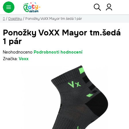
Přejít
Hledat
NÁ
KO
na
obsah
Domů
/
Doplňky
/
Ponožky VoXX Mayor tm.šedá 1 pár
Ponožky VoXX Mayor tm.šedá
1 pár
Průměrné
Neohodnoceno
Podrobnosti hodnocení
hodnocení
Značka:
Voxx
produktu
je
0,0
z
5
hvězdiček.