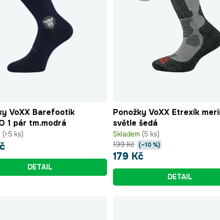
y VoXX Barefootik
Ponožky VoXX Etrexík mer
 1 pár tm.modrá
světle šedá
m
(>5 ks)
Skladem
(5 ks)
199 Kč
č
(–10 %)
179 Kč
DETAIL
DETAIL