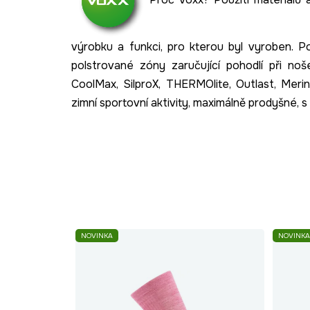
výrobku a funkci, pro kterou byl vyroben. P
polstrované zóny zaručující pohodlí při no
CoolMax, SilproX, THERMOlite, Outlast, Meri
zimní sportovní aktivity, maximálně prodyšné, s
NOVINKA
NOVINKA