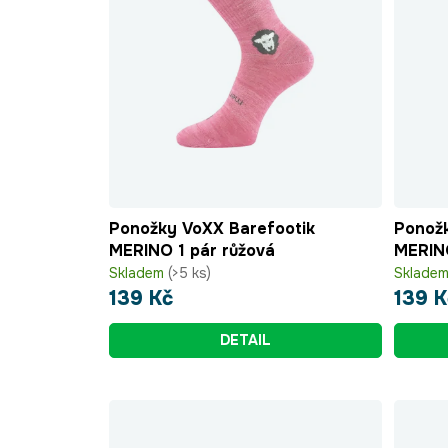
Ponožky VoXX Barefootik
Ponožk
MERINO 1 pár růžová
MERINO
Skladem
(>5 ks)
Sklade
139 Kč
139 K
DETAIL