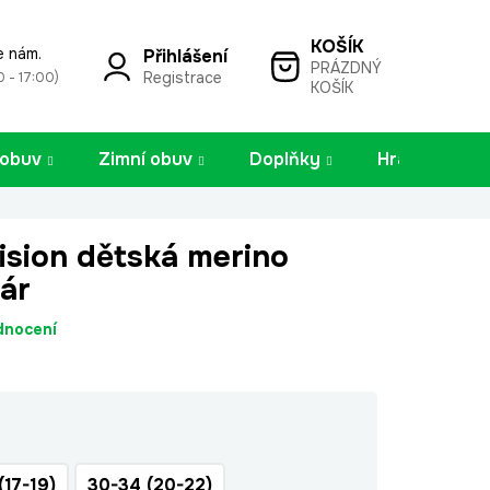
e nám.
Přihlášení
PRÁZDNÝ
NÁKUPNÍ
Registrace
0 - 17:00)
KOŠÍK
KOŠÍK
 obuv
Zimní obuv
Doplňky
Hračky
sion dětská merino
ár
dnocení
(17-19)
30-34 (20-22)