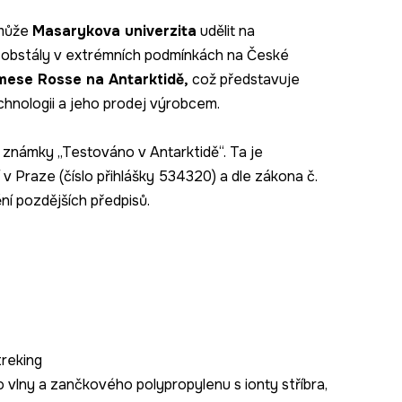
 může
Masarykova univerzita
udělit na
a obstály v extrémních podmínkách na České
amese Rosse na Antarktidě,
což představuje
chnologii a jeho prodej výrobcem.
 známky „Testováno v Antarktidě“. Ta je
v Praze (číslo přihlášky 534320) a dle zákona č.
í pozdějších předpisů.
treking
 vlny a zančkového polypropylenu s ionty stříbra,