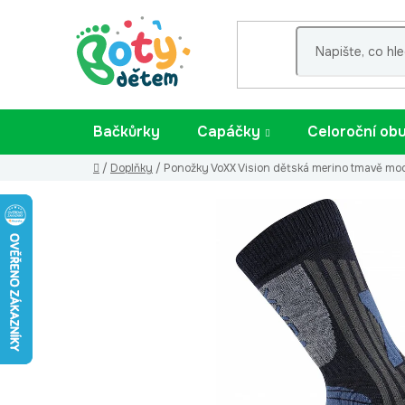
Přejít
na
obsah
Bačkůrky
Capáčky
Celoroční ob
Domů
/
Doplňky
/
Ponožky VoXX Vision dětská merino tmavě mod