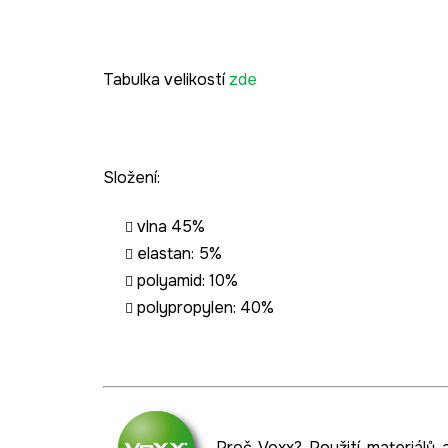
Tabulka velikostí
zde
Složení:
vlna 45%
elastan: 5%
polyamid: 10%
polypropylen: 40%
Proč Voxx? Použití materiálů 