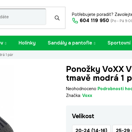
Potřebujete poradit? Zavolejt
604 119 950
(Po - Pá 9:0
uv
Holínky
Sandály a pantofle
Sportovní
rá 1 pár
Ponožky VoXX Vi
tmavě modrá 1 p
Průměrné
Neohodnoceno
Podrobnosti ho
hodnocení
Značka:
Voxx
produktu
je
Velikost
0,0
z
5
20-24 (14-16)
25-29 