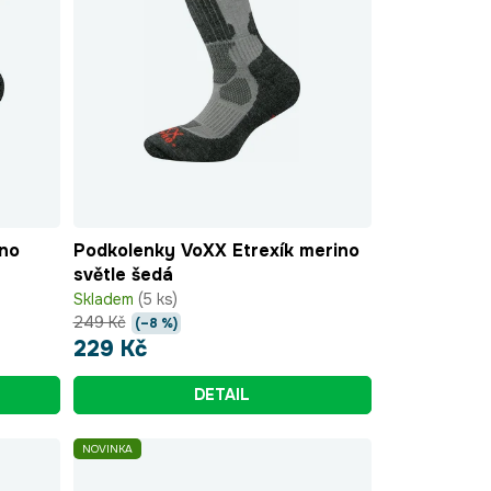
ino
Podkolenky VoXX Etrexík merino
světle šedá
Skladem
(5 ks)
249 Kč
(–8 %)
229 Kč
DETAIL
NOVINKA