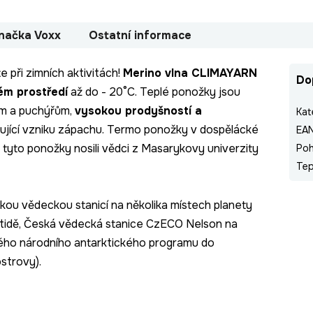
načka
Voxx
Ostatní informace
e při zimních aktivitách!
Merino vlna CLIMAYARN
Do
ém prostředí
až do - 20°C. Teplé ponožky jsou
ům a puchýřům,
vysokou prodyšností a
Kat
ňující vzniku zápachu. Termo ponožky v dospělácké
EA
tyto ponožky nosili vědci z Masarykovy univerzity
Poh
Tep
ou vědeckou stanicí na několika místech planety
ktidě, Česká vědecká stanice CzECO Nelson na
kého národního antarktického programu do
ostrovy).