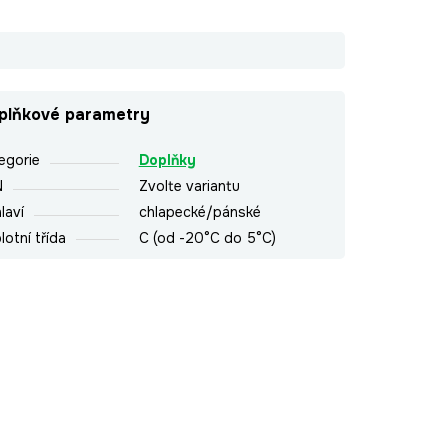
plňkové parametry
egorie
Doplňky
N
Zvolte variantu
laví
chlapecké/pánské
lotní třída
C (od -20°C do 5°C)