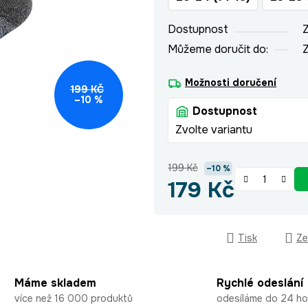
hvězdiček.
Dostupnost
Z
Můžeme doručit do:
Z
Možnosti doručení
199 KČ
–10 %
Dostupnost
Zvolte variantu
199 Kč
–10 %
179 Kč
Měrná cena:
Tisk
Ze
Máme skladem
Rychlé odeslání
více než 16 000 produktů
odesíláme do 24 ho