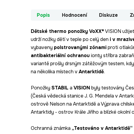
Popis
Hodnocení
Diskuze
Z
Dětské thermo ponožky VoXX
® VISION užijet
udrží nožky dětí v teple po celý den
i v mraziv
vybaveny
polstrovanými zónami
proti otlak
antibakteriální ochranou
ionty stříbra zabra
variantě prošly drsným zátěžovým testem, kdy 
na několika místech v
Antarktidě
.
Ponožky
STABIL
a
VISION
byly testovány Česk
(Česká vědecká stanice J. G. Mendela v Antar
ostrově Nelson na Antarktidě a Výprava chils
Antarktidy - ostrov Krále Jiřího a blízké okolní 
Ochranná známka
„Testováno v Antarktidě“