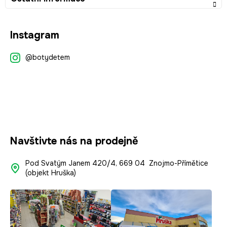
Z
Instagram
á
p
@botydetem
a
t
í
Navštivte nás na prodejně
Pod Svatým Janem 420/4, 669 04 Znojmo-Přímětice
(objekt Hruška)