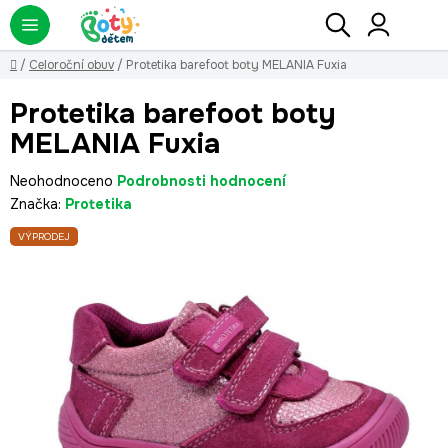
Přejít
Hledat
NÁ
KO
na
obsah
Domů
/
Celoroční obuv
/
Protetika barefoot boty MELANIA Fuxia
Protetika barefoot boty
MELANIA Fuxia
Průměrné
Neohodnoceno
Podrobnosti hodnocení
hodnocení
Značka:
Protetika
produktu
VÝPRODEJ
je
0,0
z
5
hvězdiček.