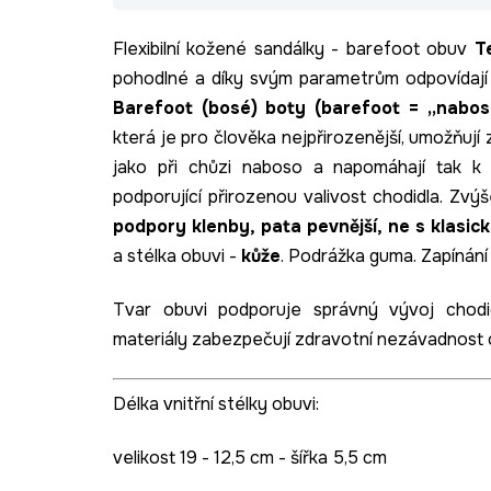
Flexibilní kožené sandálky - barefoot obuv
T
pohodlné a díky svým parametrům odpovídaj
Barefoot (bosé) boty (b
arefoot = „nabo
která je pro člověka nejpřirozenější, umožňují z
jako při chůzi naboso a napomáhají tak k 
podporující přirozenou valivost chodidla. Zvý
podpory klenby,
pata pevnější, ne s klasi
a stélka obuvi -
kůže
. Podrážka guma. Zapínání 
Tvar obuvi podporuje správný vývoj chodid
materiály zabezpečují zdravotní nezávadnost 
Délka vnitřní stélky obuvi:
velikost 19 - 12,5 cm - šířka 5,5 cm