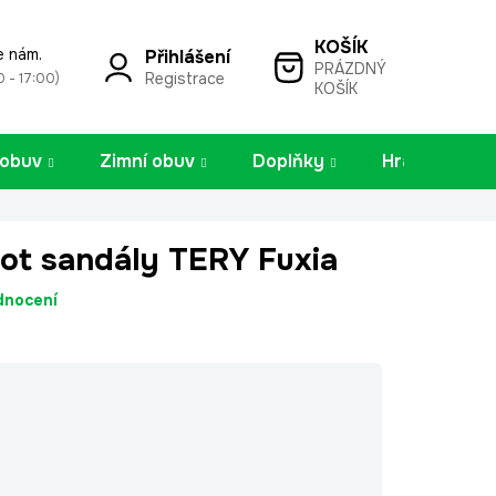
e nám.
Přihlášení
PRÁZDNÝ
NÁKUPNÍ
Registrace
0 - 17:00)
KOŠÍK
KOŠÍK
 obuv
Zimní obuv
Doplňky
Hračky
oot sandály TERY Fuxia
dnocení