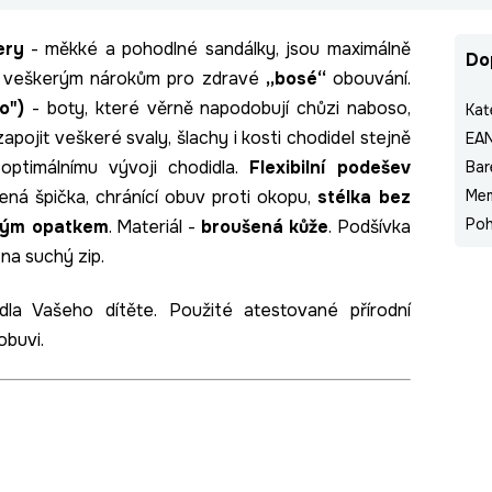
ery
- měkké a pohodlné sandálky, jsou maximálně
Do
í veškerým nárokům pro zdravé
„bosé“
obouvání.
so")
- boty, které věrně napodobují chůzi naboso,
Kat
apojit veškeré svaly, šlachy i kosti chodidel stejně
EA
optimálnímu vývoji chodidla.
Flexibilní podešev
Bar
šená špička, chránící obuv proti okopu,
stélka bez
Me
Poh
ckým opatkem
. Materiál -
broušená kůže
. Podšívka
na suchý zip.
la Vašeho dítěte. Použité atestované přírodní
obuvi.