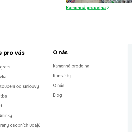
Kamenná prodejna
e pro vás
O nás
Kamenná prodejna
ogram
Kontakty
vka
O nás
stoupení od smlouvy
Blog
atba
d
dmínky
rany osobních údajů