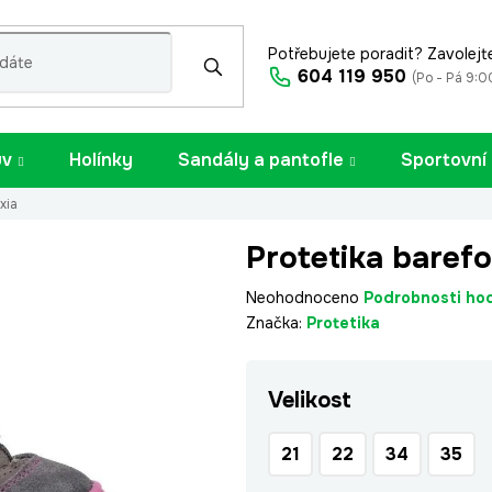
Potřebujete poradit? Zavolejt
604 119 950
(Po - Pá 9:0
uv
Holínky
Sandály a pantofle
Sportovní
xia
Protetika baref
Průměrné
Neohodnoceno
Podrobnosti ho
hodnocení
Značka:
Protetika
produktu
je
Velikost
0,0
z
5
21
22
34
35
hvězdiček.