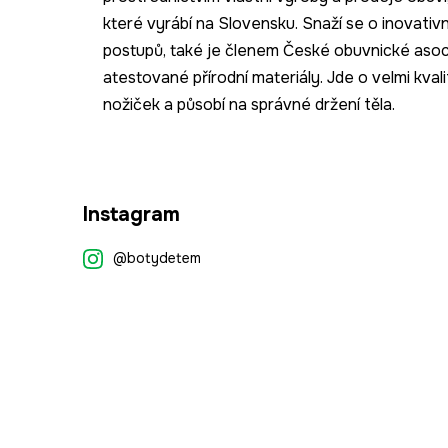
které vyrábí na Slovensku. Snaží se o inovativn
postupů, také je členem České obuvnické asoci
atestované přírodní materiály. Jde o velmi kval
nožiček a působí na správné držení těla.
Z
Instagram
á
p
@botydetem
a
t
í