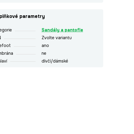
plňkové parametry
egorie
Sandály a pantofle
N
Zvolte variantu
efoot
ano
mbrána
ne
laví
dívčí/dámské