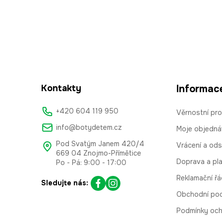
Kontakty
Informac
+420 604 119 950
Věrnostní pr
info@botydetem.cz
Moje objedná
Pod Svatým Janem 420/4
Vrácení a od
669 04 Znojmo-Přímětice
Doprava a pl
Po - Pá: 9:00 - 17:00
Reklamační řá
Sledujte nás:
Obchodní po
Podmínky och