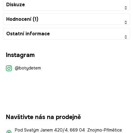
Diskuze
Hodnocení (1)
Ostatní informace
Z
Instagram
á
p
@botydetem
a
t
í
Navštivte nás na prodejně
Pod Svatým Janem 420/4, 669 04 Znojmo-Přímětice