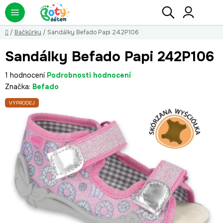
Přejít
Hledat
NÁ
KO
na
obsah
Domů
/
Bačkůrky
/
Sandálky Befado Papi 242P106
Sandálky Befado Papi 242P106
Průměrné
1 hodnocení
Podrobnosti hodnocení
hodnocení
Značka:
Befado
produktu
VÝPRODEJ
je
5,0
z
5
hvězdiček.