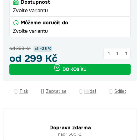
Dostupnost
Zvolte variantu
Můžeme doručit do
Zvolte variantu
od 399 Kč
až –28 %
od
299 Kč
Měrná cena:
DO KOŠÍKU
Tisk
Zeptat se
Hlídat
Sdílet
Doprava zdarma
nad 1 500 Kč