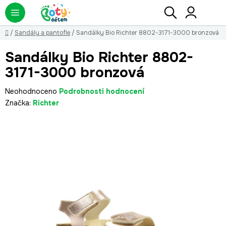
Přejít
Hledat
NÁ
KO
na
obsah
Domů
/
Sandály a pantofle
/
Sandálky Bio Richter 8802-3171-3000 bronzová
Sandálky Bio Richter 8802-
3171-3000 bronzová
Průměrné
Neohodnoceno
Podrobnosti hodnocení
hodnocení
Značka:
Richter
produktu
je
0,0
z
5
hvězdiček.