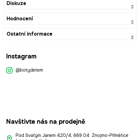
Diskuze
Hodnocení
Ostatní informace
Z
Instagram
á
p
@botydetem
a
t
í
Navštivte nás na prodejně
Pod Svatým Janem 420/4, 669 04 Znojmo-Přímětice