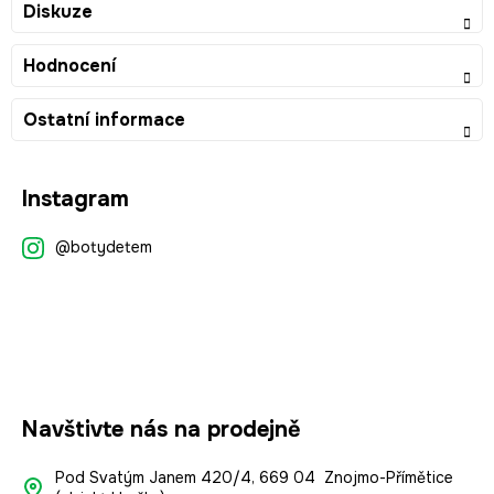
Diskuze
Hodnocení
Ostatní informace
Z
Instagram
á
p
@botydetem
a
t
í
Navštivte nás na prodejně
Pod Svatým Janem 420/4, 669 04 Znojmo-Přímětice