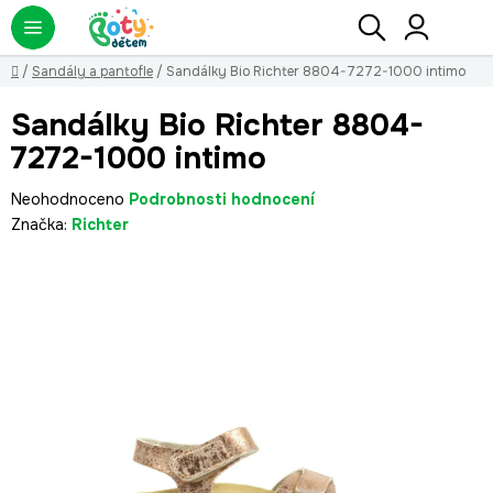
Přejít
Hledat
NÁ
KO
na
obsah
Domů
/
Sandály a pantofle
/
Sandálky Bio Richter 8804-7272-1000 intimo
Sandálky Bio Richter 8804-
7272-1000 intimo
Průměrné
Neohodnoceno
Podrobnosti hodnocení
hodnocení
Značka:
Richter
produktu
je
0,0
z
5
hvězdiček.