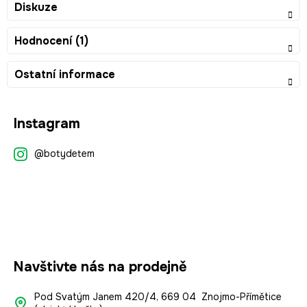
Diskuze
Hodnocení (1)
Ostatní informace
Z
Instagram
á
p
@botydetem
a
t
í
Navštivte nás na prodejně
Pod Svatým Janem 420/4, 669 04 Znojmo-Přímětice