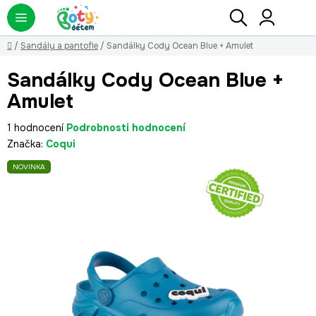
Přejít
Hledat
NÁ
KO
na
obsah
Domů
/
Sandály a pantofle
/
Sandálky Cody Ocean Blue + Amulet
Sandálky Cody Ocean Blue +
Amulet
Průměrné
1 hodnocení
Podrobnosti hodnocení
hodnocení
Značka:
Coqui
produktu
NOVINKA
je
5,0
z
5
hvězdiček.