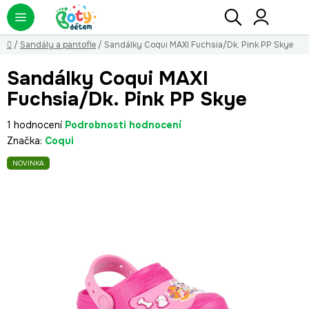
Přejít
Hledat
NÁ
KO
na
obsah
Domů
/
Sandály a pantofle
/
Sandálky Coqui MAXI Fuchsia/Dk. Pink PP Skye
Sandálky Coqui MAXI
Fuchsia/Dk. Pink PP Skye
Průměrné
1 hodnocení
Podrobnosti hodnocení
hodnocení
Značka:
Coqui
produktu
NOVINKA
je
5,0
z
5
hvězdiček.