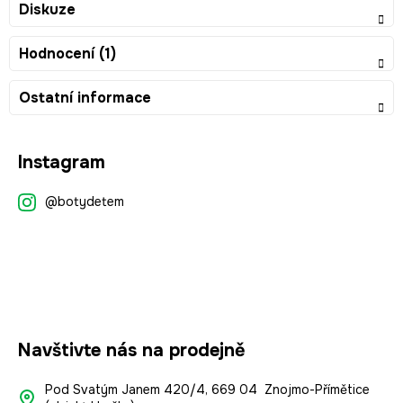
Diskuze
Hodnocení (1)
Ostatní informace
Z
Instagram
á
p
@botydetem
a
t
í
Navštivte nás na prodejně
Pod Svatým Janem 420/4, 669 04 Znojmo-Přímětice