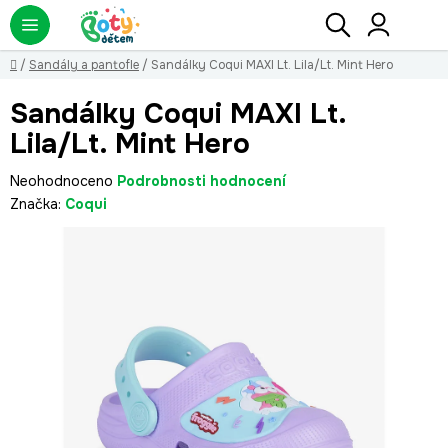
Přejít
Hledat
NÁ
KO
na
obsah
Domů
/
Sandály a pantofle
/
Sandálky Coqui MAXI Lt. Lila/Lt. Mint Hero
Sandálky Coqui MAXI Lt.
Lila/Lt. Mint Hero
Průměrné
Neohodnoceno
Podrobnosti hodnocení
hodnocení
Značka:
Coqui
produktu
je
0,0
z
5
hvězdiček.