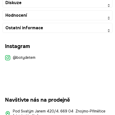
Diskuze
Hodnocení
Ostatní informace
Z
Instagram
á
p
@botydetem
a
t
í
Navštivte nás na prodejně
Pod Svatým Janem 420/4, 669 04 Znojmo-Přímětice