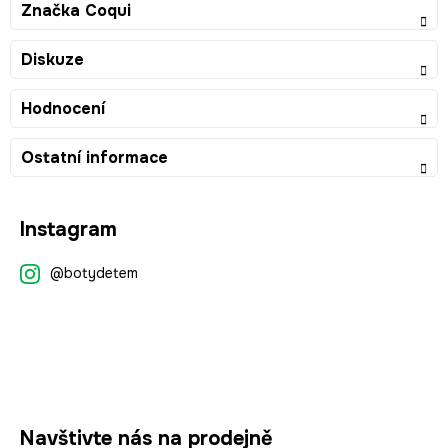
Značka
Coqui
Diskuze
Hodnocení
Ostatní informace
Z
Instagram
á
p
@botydetem
a
t
í
Navštivte nás na prodejně