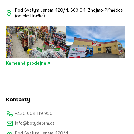
Pod Svatým Janem 420/4, 669 04 Znojmo-Přímětice
(objekt Hruška)
Kamenná prodejna
Kontakty
+420 604 119 950
info@botydetem.cz
Pod Svatým Janem 420/4