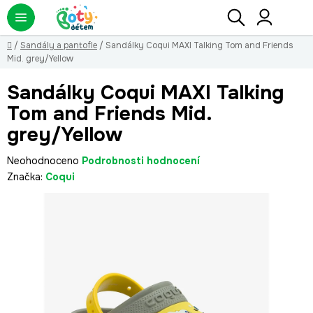
Přejít
Hledat
NÁ
KO
na
obsah
Domů
/
Sandály a pantofle
/
Sandálky Coqui MAXI Talking Tom and Friends
Mid. grey/Yellow
Sandálky Coqui MAXI Talking
Tom and Friends Mid.
grey/Yellow
Průměrné
Neohodnoceno
Podrobnosti hodnocení
hodnocení
Značka:
Coqui
produktu
je
0,0
z
5
hvězdiček.