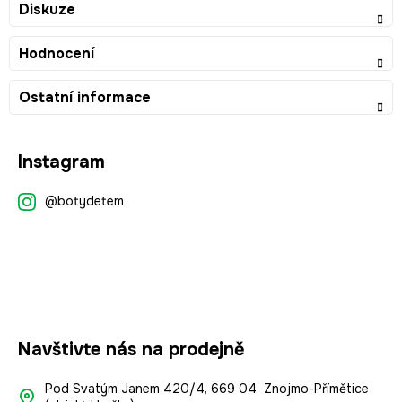
Diskuze
Hodnocení
Ostatní informace
Z
Instagram
á
p
@botydetem
a
t
í
Navštivte nás na prodejně
Pod Svatým Janem 420/4, 669 04 Znojmo-Přímětice