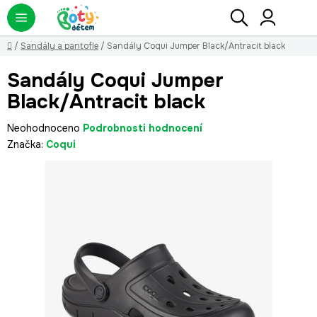
Přejít
Hledat
NÁ
KO
na
obsah
Domů
/
Sandály a pantofle
/
Sandály Coqui Jumper Black/Antracit black
Sandály Coqui Jumper
Black/Antracit black
Průměrné
Neohodnoceno
Podrobnosti hodnocení
hodnocení
Značka:
Coqui
produktu
je
0,0
z
5
hvězdiček.