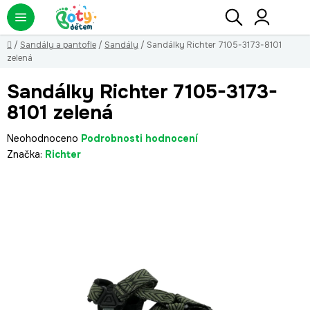
Přejít
Hledat
NÁ
KO
na
obsah
Domů
/
Sandály a pantofle
/
Sandály
/
Sandálky Richter 7105-3173-8101
zelená
Sandálky Richter 7105-3173-
8101 zelená
Průměrné
Neohodnoceno
Podrobnosti hodnocení
hodnocení
Značka:
Richter
produktu
je
0,0
z
5
hvězdiček.