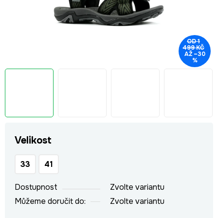
OD 1
499 KČ
AŽ –30
%
Velikost
33
41
Dostupnost
Zvolte variantu
Můžeme doručit do:
Zvolte variantu