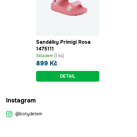
Sandálky Primigi Rosa
1475111
Skladem
(1 ks)
899 Kč
DETAIL
Z
Instagram
á
p
@botydetem
a
t
í