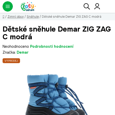
Přejít
Hledat
NÁ
KO
na
obsah
Domů
/
Zimní obuv
/
Sněhule
/
Dětské sněhule Demar ZIG ZAG C modrá
Dětské sněhule Demar ZIG ZAG
C modrá
Průměrné
Neohodnoceno
Podrobnosti hodnocení
hodnocení
Značka:
Demar
produktu
VÝPRODEJ
je
0,0
z
5
hvězdiček.