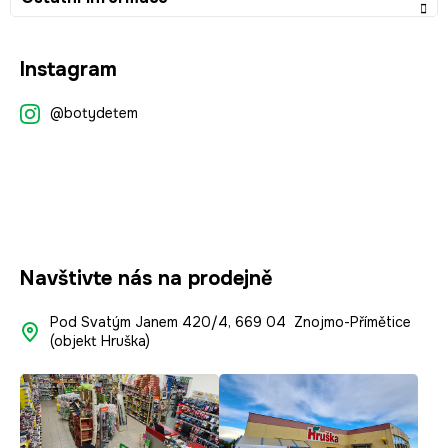
Z
Instagram
á
p
@botydetem
a
t
í
Navštivte nás na prodejně
Pod Svatým Janem 420/4, 669 04 Znojmo-Přímětice
(objekt Hruška)