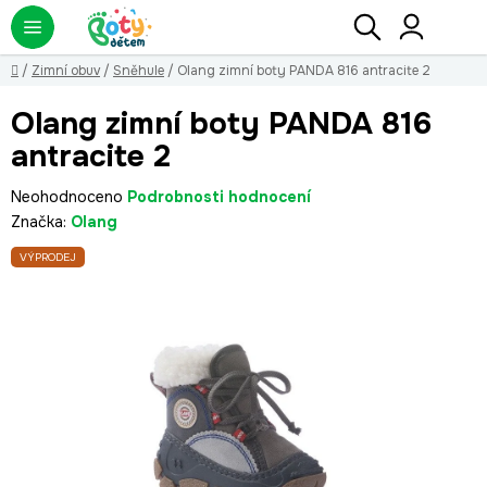
Přejít
Hledat
NÁ
KO
na
obsah
Domů
/
Zimní obuv
/
Sněhule
/
Olang zimní boty PANDA 816 antracite 2
Olang zimní boty PANDA 816
antracite 2
Průměrné
Neohodnoceno
Podrobnosti hodnocení
hodnocení
Značka:
Olang
produktu
VÝPRODEJ
je
0,0
z
5
hvězdiček.