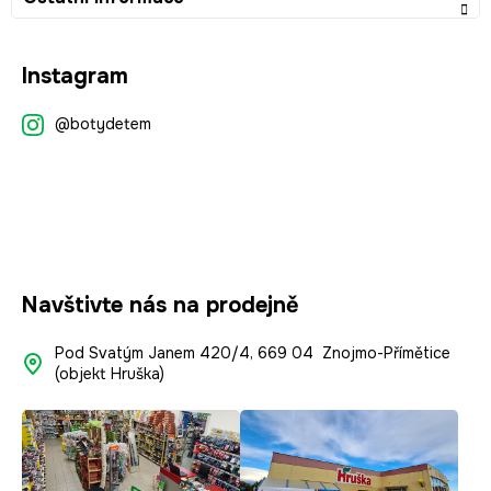
Z
Instagram
á
p
@botydetem
a
t
í
Navštivte nás na prodejně
Pod Svatým Janem 420/4, 669 04 Znojmo-Přímětice
(objekt Hruška)