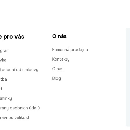
e pro vás
O nás
Kamenná prodejna
ogram
Kontakty
vka
O nás
stoupení od smlouvy
Blog
atba
d
dmínky
rany osobních údajů
rávnou velikost