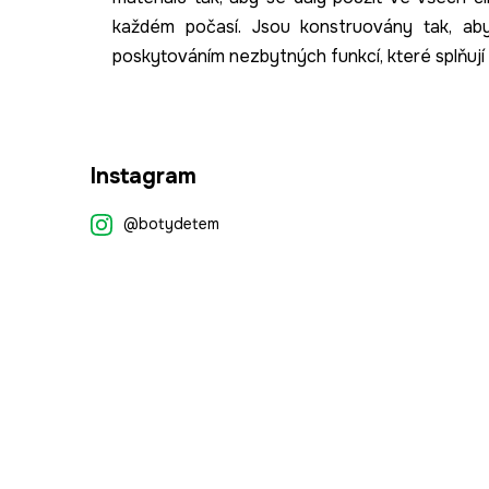
každém počasí. Jsou konstruovány tak, aby 
poskytováním nezbytných funkcí, které splňuj
Z
Instagram
á
p
@botydetem
a
t
í