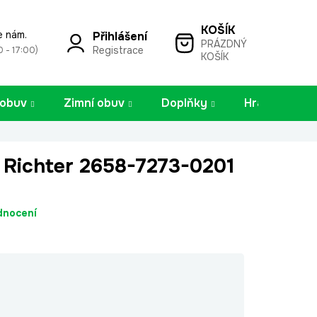
e nám.
Přihlášení
PRÁZDNÝ
NÁKUPNÍ
Registrace
0 - 17:00)
KOŠÍK
KOŠÍK
 obuv
Zimní obuv
Doplňky
Hračky
 Richter 2658-7273-0201
dnocení