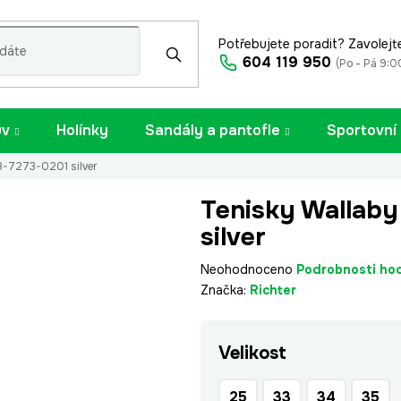
Potřebujete poradit? Zavolejt
604 119 950
(Po - Pá 9:0
uv
Holínky
Sandály a pantofle
Sportovní
8-7273-0201 silver
Tenisky Wallaby
silver
Průměrné
Neohodnoceno
Podrobnosti ho
hodnocení
Značka:
Richter
produktu
je
Velikost
0,0
z
5
25
33
34
35