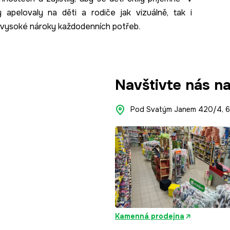
apelovaly na děti a rodiče jak vizuálně, tak i
í vysoké nároky každodenních potřeb.
Navštivte nás n
Pod Svatým Janem 420/4, 66
Kamenná prodejna