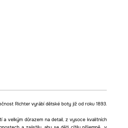
nost Richter vyrábí dětské boty již od roku 1893.
í a velkým důrazem na detail, z vysoce kvalitních
nostech a zajistily, aby se děti cítily příjemně v