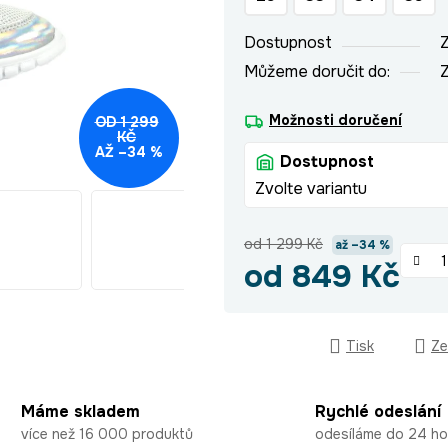
hvězdiček.
Dostupnost
Z
Můžeme doručit do:
Z
Možnosti doručení
OD 1 299
KČ
AŽ –34 %
Dostupnost
Zvolte variantu
od 1 299 Kč
až –34 %
od
849 Kč
Měrná cena:
Tisk
Ze
Máme skladem
Rychlé odeslání
více než 16 000 produktů
odesíláme do 24 ho