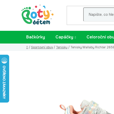
Přejít
na
obsah
Bačkůrky
Capáčky
Celoroční ob
Domů
/
Sportovní obuv
/
Tenisky
/
Tenisky Wallaby Richter 265