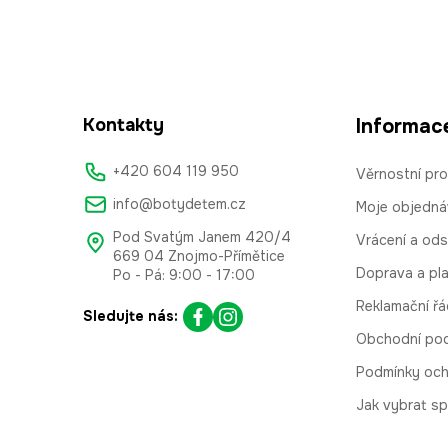
Kontakty
Informac
+420 604 119 950
Věrnostní pr
info@botydetem.cz
Moje objedná
Pod Svatým Janem 420/4
Vrácení a od
669 04 Znojmo-Přímětice
Doprava a pl
Po - Pá: 9:00 - 17:00
Reklamační řá
Sledujte nás:
Obchodní po
Podmínky och
Jak vybrat sp