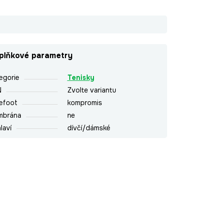
plňkové parametry
egorie
Tenisky
N
Zvolte variantu
efoot
kompromis
mbrána
ne
laví
dívčí/dámské