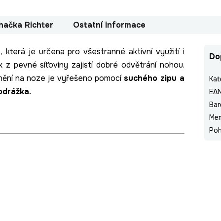
načka
Richter
Ostatní informace
í
, která je určena pro všestranné aktivní využití i
Do
 z pevné síťoviny zajistí dobré odvětrání nohou.
vnění na noze je vyřešeno pomocí
suchého zipu a
Kat
odrážka.
EA
Bar
Me
Poh