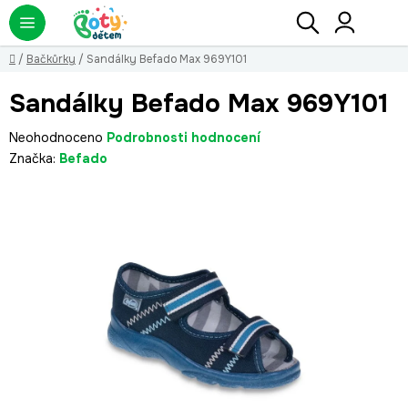
Přejít
Hledat
NÁ
KO
na
obsah
Domů
/
Bačkůrky
/
Sandálky Befado Max 969Y101
Sandálky Befado Max 969Y101
Průměrné
Neohodnoceno
Podrobnosti hodnocení
hodnocení
Značka:
Befado
produktu
je
0,0
z
5
hvězdiček.