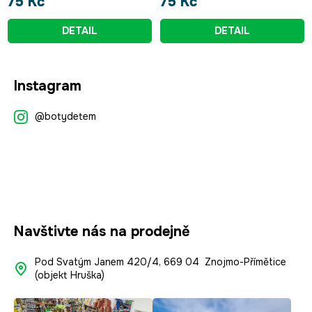
75 Kč
75 Kč
DETAIL
DETAIL
Z
Instagram
á
p
@botydetem
a
t
í
Navštivte nás na prodejně
Pod Svatým Janem 420/4, 669 04 Znojmo-Přímětice
(objekt Hruška)