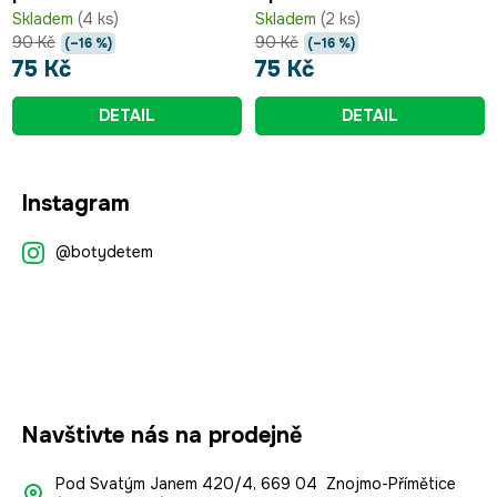
Skladem
(4 ks)
Skladem
(2 ks)
90 Kč
90 Kč
(–16 %)
(–16 %)
75 Kč
75 Kč
DETAIL
DETAIL
Z
Instagram
á
p
@botydetem
a
t
í
Navštivte nás na prodejně
Pod Svatým Janem 420/4, 669 04 Znojmo-Přímětice