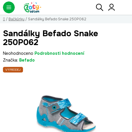
Přejít
Hledat
NÁ
KO
na
obsah
Domů
/
Bačkůrky
/
Sandálky Befado Snake 250P062
Sandálky Befado Snake
250P062
Průměrné
Neohodnoceno
Podrobnosti hodnocení
hodnocení
Značka:
Befado
produktu
VÝPRODEJ
je
0,0
z
5
hvězdiček.