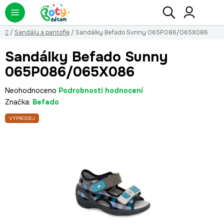
Přejít
Hledat
NÁ
KO
na
obsah
Domů
/
Sandály a pantofle
/
Sandálky Befado Sunny 065P086/065X086
Sandálky Befado Sunny
065P086/065X086
Průměrné
Neohodnoceno
Podrobnosti hodnocení
hodnocení
Značka:
Befado
produktu
VÝPRODEJ
je
0,0
z
5
hvězdiček.