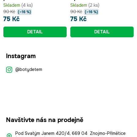
Skladem
(4 ks)
Skladem
(2 ks)
90 Kč
90 Kč
(–16 %)
(–16 %)
75 Kč
75 Kč
DETAIL
DETAIL
Z
Instagram
á
p
@botydetem
a
t
í
Navštivte nás na prodejně
Pod Svatým Janem 420/4, 669 04 Znojmo-Přímětice