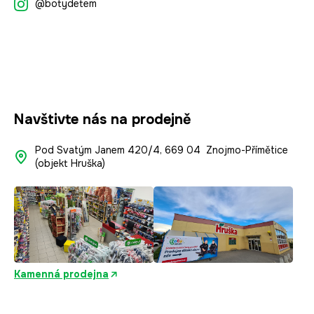
@botydetem
a
t
í
Navštivte nás na prodejně
Pod Svatým Janem 420/4, 669 04 Znojmo-Přímětice
(objekt Hruška)
Kamenná prodejna