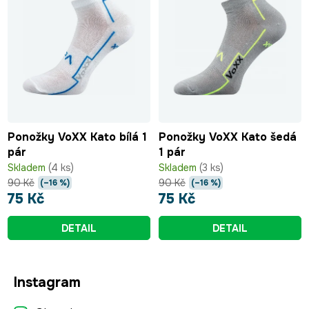
Ponožky VoXX Kato bílá 1
Ponožky VoXX Kato šedá
pár
1 pár
Skladem
(4 ks)
Skladem
(3 ks)
90 Kč
90 Kč
(–16 %)
(–16 %)
75 Kč
75 Kč
DETAIL
DETAIL
Z
Instagram
á
p