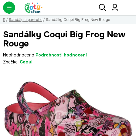
Přejít
Hledat
NÁ
KO
na
obsah
Domů
/
Sandály a pantofle
/
Sandálky Coqui Big Frog New Rouge
Sandálky Coqui Big Frog New
Rouge
Průměrné
Neohodnoceno
Podrobnosti hodnocení
hodnocení
Značka:
Coqui
produktu
je
0,0
z
5
hvězdiček.